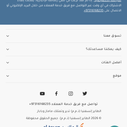
سياسة الخصوصية
. إذا لم تعد ترغب في تلقي رسائلنا الإخبارية، يمكنك إلغاء
الاشتراك في أي وقت عبر التواصل مع فريق خدمة العملاء من خلال البريد الإلكتروني أو
الاتصال على
97316168235+
.
تسوق معنا
كيف يمكننا مساعدتك؟
أفضل الفئات
موقع
تواصل مع فريق خدمة العملاء
97316168235+
الطاير إنسغنيا (ذ.م.م) تدير وتمتلك ماماز وباباز
© 2026 الطاير إنسغنيا (ذ.م.م). جميع الحقوق محفوظة