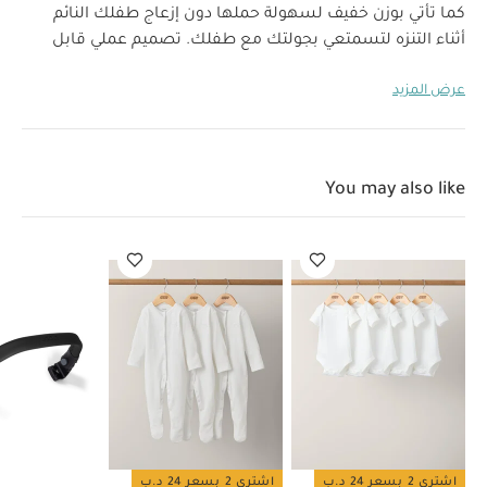
كما تأتي بوزن خفيف لسهولة حملها دون إزعاج طفلك النائم
أثناء التنزه لتسمتعي بجولتك مع طفلك. تصميم عملي قابل
للطي بحجم صغير: ستمنحك عربة الأطفال ليبل تجربة ممتعة
عرض المزيد
وأكثر سهولة أثناء الرحلات والعطلات العائلية. احصلي عليها
لماذا تشتري هذا المنتج:
لتنعمي بتجربة أسهل وأخف كل يوم.
تصميم صغير الحجم جدًا.
وزن خفيف للغاية
نظام
خصائص المنتج:
السفر
تصميم قابل للإمالة
مسند
You may also like
قدم قابل للتعديل
عجلات أمامية سلسة تمتص
مواصفات المنتج:
الصدمات
أبعاد العبوة:
الوزن:
34.70 × 23.30 × 52.50 سم
7.2
وزن الشحنة:
تعليمات السلامة
7.2 كغم
كغم
وتحذيرات:
من 6 أشهر حتى 22 كغم غطاء قماش يمكن تنظيفه
في الغسالة على درجة حرارة 30
قد يعجبك أيضاً:
طقم ألبسة
قطعة واحدة بأكمام قصيرة قماش عضوي بلون أبيض - 5 قطع
طقم
بيجاما قطعة واحدة عضوية بلون أبيض - 3 قطع
حاجز واقٍ من الصدمات
جولز إير2 بلون أسود
حاجز واقٍ من الصدمات جولز إير2 بلون بني
حامل كوب
يونيفرسال
اشتري 2 بسعر 24 د.ب
اشتري 2 بسعر 24 د.ب