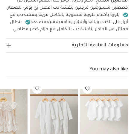
تفاصيل المنتج:
ناعم ومريح، يوفر هذا الطقم المكون من
قطعتين منسوجتين مزينتين بنقشة دب أفضل زي يومي للصغار.
بلوزة بأكمام طويلة منسوجة بالكامل مزينة بنقشة دب مع
أزرار على الكتف وياقة وأساور وحافة سفلية مضلعة
بنطال
مماثل من الجاكار بنقشة دب بالكامل مع حزام خصر مطاطي
خصائص
مضلع وأساور مضلعة
قطن بنسبة 100%
المنتج:
طقم متكامل في مجموعة واحدة
تصميم
معلومات العلامة التجارية
مزين بنقشة دب لطيف
100% قطن ناعم
الخامات:
100% قطن
تعليمات العناية/الإرشادات:
تنظيف
بدرجة حرارة 40 درجة مئوية
لا تستخدمي المبيضات
You may also like
تجفيف بالمجفف بدرجة باردة
يُكوى على البارد
لا تستخدمي التنظيف الجاف
تنظف الألوان
الداكنة على حدة
تنظيف وكي بالمقلوب
تعليمات
السلامة وتحذيرات:
يُحفظ بعيدًا عن النار
قد
يعجبك أيضاً:
طقم ألبسة قطعة واحدة بأكمام قصيرة قماش عضوي
بلون أبيض - 5 قطع
طقم بيجاما قطعة واحدة عضوية بلون أبيض - 3
قطع
فستان دانتيل وردي بأكمام كشكش
طقم دنغري شامبراي
وبودي سوت، قطعتين
قميص مخطط بأكمام طويلة