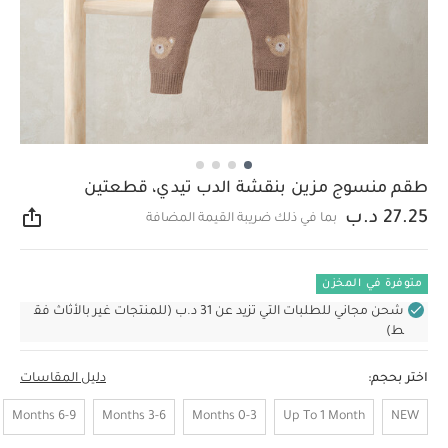
طقم منسوج مزين بنقشة الدب تيدي، قطعتين
27.25 د.ب
بما في ذلك ضريبة القيمة المضافة
مشار
متوفرة في المخزن
شحن مجاني للطلبات التي تزيد عن 31 د.ب (للمنتجات غير بالأثاث فق
ط)
اختر بحجم:
دليل المقاسات
6-9 Months
3-6 Months
0-3 Months
Up To 1 Month
NEW