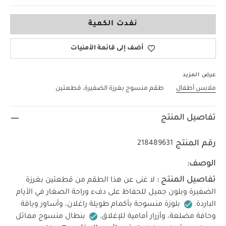
9-12 Months
نفدت الكمية
أضف إلى قائمة الأمنيات
عرض المزيد
ملابس أطفال
طقم منسوج بغرزة الضفيرة، قطعتين
تفاصيل المنتج
رقم المنتج
218489631
الوصف:
تفاصيل المنتج :
لا غنى عن هذا الطقم من قطعتين بغرزة
الضفيرة وبلون جميل للحفاظ على دفء وراحة الصغار في الأيام
الباردة.
بلوزة منسوجة بأكمام طويلة راغلان، وأساور وياقة
وحافة مضلعة، وأزرار أمامية للإغلاق.
بنطال منسوج مماثل