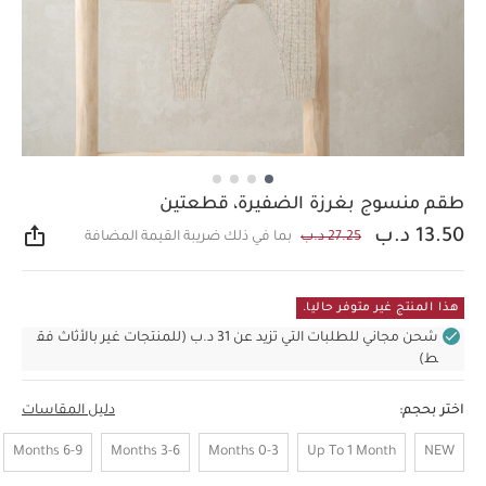
طقم منسوج بغرزة الضفيرة، قطعتين
13.50 د.ب
27.25 د.ب
بما في ذلك ضريبة القيمة المضافة
مشار
هذا المنتج غير متوفر حاليا.
شحن مجاني للطلبات التي تزيد عن 31 د.ب (للمنتجات غير بالأثاث فق
ط)
اختر بحجم:
دليل المقاسات
6-9 Months
3-6 Months
0-3 Months
Up To 1 Month
NEW