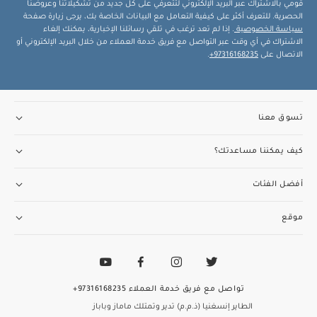
قومي بالاشتراك عبر البريد الإلكتروني لتتعرفي على كل جديد من تشكيلاتنا وعروضنا
الحصرية. للتعرف أكثر على كيفية التعامل مع البيانات الخاصة بك، يرجى زيارة صفحة
سياسة الخصوصية
. إذا لم تعد ترغب في تلقي رسائلنا الإخبارية، يمكنك إلغاء
الاشتراك في أي وقت عبر التواصل مع فريق خدمة العملاء من خلال البريد الإلكتروني أو
الاتصال على
97316168235+
.
تسوق معنا
كيف يمكننا مساعدتك؟
أفضل الفئات
موقع
تواصل مع فريق خدمة العملاء
97316168235+
الطاير إنسغنيا (ذ.م.م) تدير وتمتلك ماماز وباباز