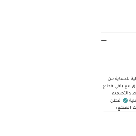
من 3 مربعات موسلين عملية للحماية من
مة وتأتي بتصميم بمقاس كبير 90×90 سم لتتوافق مع باقي قطع
ط والتصميم
قطن
 المنتج:
لمتحدة/ الاتحاد
ت العناية:
لسلامة:
تحذير: