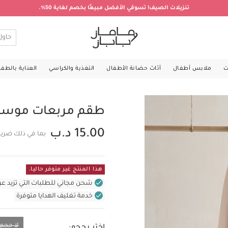
تنزيلات الصيف! تسوقي الأفضل مبيعًا بخصم لغاية 50%.
ت
ملابس أطفال
أثاث حضانة الأطفال
التغذية والكراسي
العناية بالطف
طقم مربعات موسلين ك
15.00 د.ب
بما في ذلك ضريب
هذا المنتج غير متوفر حاليا.
شحن مجاني للطلبات التي تزيد عن 31 د.ب (للمنتجات غير بالأثاث ف
خدمة تغليف الهدايا متوفرة
لا حجم