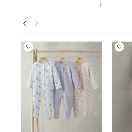
ض - 5 قطع
بيض كريمي -
طقم بيجاما قطعة واحدة بنقشة زهور فينتج، 3