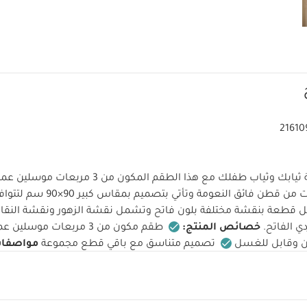
21610
حافظي على نظافة ثيابك وثياب طفلك مع هذا الطقم المكون 
الانسكابات. صنعت من قطن فائق النعو
كل قطعة بنقشة مختلفة بلون فاتح وتشمل نقشة الزهور ونقشة النقا
ي الفاتح.
خصائص المنتج:
طقم مكون من 3 مربعات موسلين عملية
ن وقابل للغسل
تصميم متناسق مع باقي قطع مجموعة
مواصفات
:
منذ الولادة فأكثر
خامات القماش:
المعايير: المملكة ا
ع معيار أوكوتكس 100
الأبعاد:
العرض: 90 × الطول: 90 سم
تعليما
تجفيف على درجة حرارة منخفضة
تعليمات ا