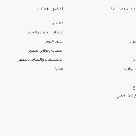
ا مساعدتك؟
أفضل الفئات
ملابس
معدّات التنقل والسفر
ررة
حجرة النوم
التغذية ولوازم التغيير
از
الاستحمام والعناية بالطفل
لولادة
هدايا
ع
ق الشخصي