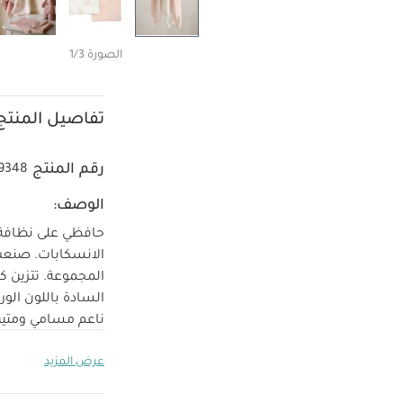
الصورة 1/3
تفاصيل المنتج
رقم المنتج
9348
الوصف:
المجموعة. تتزين 
السادة باللون الورد
ناعم مسامي ومتي
العمر المناسب
عرض المزيد
متوافق م
الأوروبي:
غسل في الغسالة بدرجة حرارة 40 مئوية، و