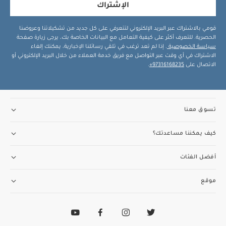
الإشتراك
قومي بالاشتراك عبر البريد الإلكتروني لتتعرفي على كل جديد من تشكيلاتنا وعروضنا
الحصرية. للتعرف أكثر على كيفية التعامل مع البيانات الخاصة بك، يرجى زيارة صفحة
سياسة الخصوصية
. إذا لم تعد ترغب في تلقي رسائلنا الإخبارية، يمكنك إلغاء
الاشتراك في أي وقت عبر التواصل مع فريق خدمة العملاء من خلال البريد الإلكتروني أو
الاتصال على
97316168235+
.
تسوق معنا
كيف يمكننا مساعدتك؟
أفضل الفئات
موقع