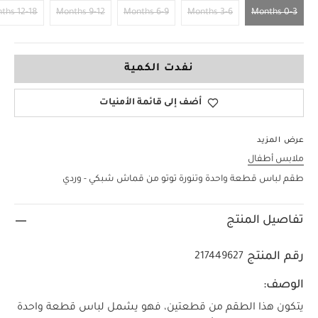
12-18 Months
9-12 Months
6-9 Months
3-6 Months
0-3 Months
0-3 Months
نفدت الكمية
أضف إلى قائمة الأمنيات
عرض المزيد
ملابس أطفال
طقم لباس قطعة واحدة وتنورة توتو من قماش شبكي - وردي
تفاصيل المنتج
رقم المنتج
217449627
الوصف:
يتكون هذا الطقم من قطعتين، فهو يشمل لباس قطعة واحدة