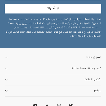
الإشتراك
قومي بالاشتراك عبر البريد الإلكتروني لتتعرفي على كل جديد من تشكيلاتنا وعروضنا
الحصرية. للتعرف أكثر على كيفية التعامل مع البيانات الخاصة بك، يرجى زيارة صفحة
سياسة الخصوصية
. إذا لم تعد ترغب في تلقي رسائلنا الإخبارية، يمكنك إلغاء
الاشتراك في أي وقت عبر التواصل مع فريق خدمة العملاء من خلال البريد الإلكتروني أو
الاتصال على
97316168235+
.
تسوق معنا
كيف يمكننا مساعدتك؟
أفضل الفئات
موقع