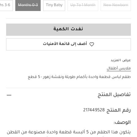
3-6 Months
0-3 Months
Tiny Baby
Up To 1 Month
New Newborn
0-3 Months
نفدت الكمية
أضف إلى قائمة الأمنيات
عرض المزيد
ملابس أطفال
طقم لباس قطعة واحدة بأكمام طويلة ونقشة زهور - 5 قطع
تفاصيل المنتج
رقم المنتج
217449528
الوصف:
يتكون هذا الطقم من 5 ألبسة قطعة واحدة مصنوعة من القطن