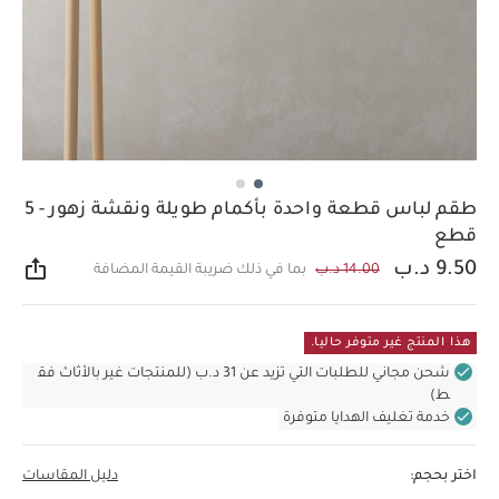
طقم لباس قطعة واحدة بأكمام طويلة ونقشة زهور - 5
قطع
9.50 د.ب
14.00 د.ب
بما في ذلك ضريبة القيمة المضافة
مشار
هذا المنتج غير متوفر حاليا.
شحن مجاني للطلبات التي تزيد عن 31 د.ب (للمنتجات غير بالأثاث فق
ط)
خدمة تغليف الهدايا متوفرة
اختر بحجم:
دليل المقاسات