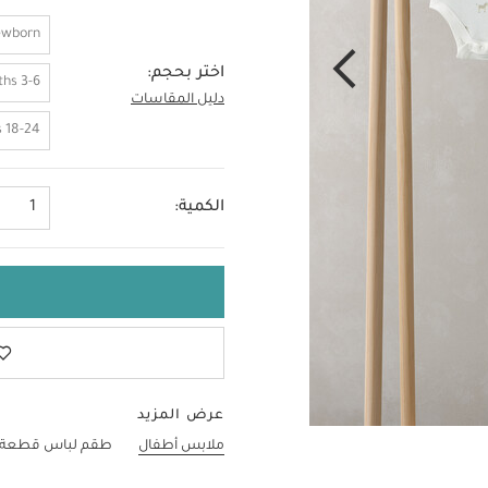
ewborn
اختر بحجم:
3-6 Months
دليل المقاسات
6-9 Months
18-24 Months
الكمية:
1
عرض المزيد
ملابس أطفال
طقم لباس قطعة واحد