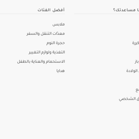
ا مساعدتك؟
أفضل الفئات
ملابس
معدّات التنقل والسفر
ررة
حجرة النوم
التغذية ولوازم التغيير
از
الاستحمام والعناية بالطفل
لولادة
هدايا
ع
ق الشخصي