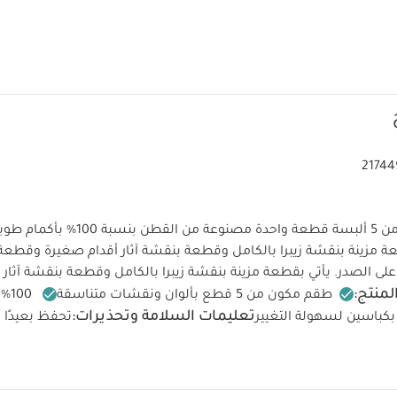
21744
يتكون هذا الطقم من 5 ألبسة قطعة واحدة مصنوعة م
حيوانات، يأتي بقطعة مزينة بنق
سادة وطبعة زيبرا على الصدر. يأتي بقطعة مزينة بنقشة زيبرا بالكامل وقطع
منتج:
طقم مكون من 5 قطع بألوان ونقشات متناسقة
100
تعليمات السلامة وتحذيرات:
بكباسين لسهولة التغيير
تحفظ بعيدًا ع
يمات العناية/الإرشادات:
غسل على درجة حرارة 40 درجة مئوية
تجفيف على درجة حرارة منخفضة
كيّ على درجة حرارة منخفضة
تغسل الألوان الداكنة على حدة
كيّ على الجانب الداخلي
قد يعجبك أ