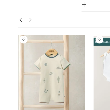
 - 3 قطع
يست
قميص