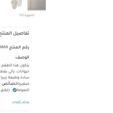
الصورة 1/2
تفاصيل المنتج
رقم المنتج
9869
الوصف:
خصائص ال
صغيرة
النعومة
إغلاق 
تعل
100‏%‏ قطن
عرض المزيد
استخدام المبيضات
التنظيف الجاف