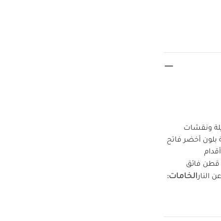
ن القطن بنسبة 100‏%‏ بأكمام طويلة ونقشات
شة زيبرا بالكامل وقطعة بنقشة آثار أقدام صغيرة وقطعة بلون أخضر فاتح
ة بنقشة آثار أقدام
‏%‏ قطن فائق
الخامات:
ن النار
ممنوع
ممنوع
يضاً:
طقم ألبسة