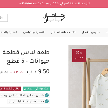
تنزيلات الصيف! تسوقي الأفضل مبيعًا بخصم لغاية 50%.
ت
ملابس أطفال
أثاث حضانة الأطفال
التغذية والكراسي
العناية بالطف
طقم لباس قطعة وا
32%
خصم
حيوانات - 5 قطع
9.50 د.ب
14.00 د.ب
بما في
متوفرة في المخزن
باقي فقط 3 في المستودع
شحن مجاني للطلبات التي تزيد عن 31 د.ب (للمنتجات غير بالأثاث ف
خدمة تغليف الهدايا متوفرة