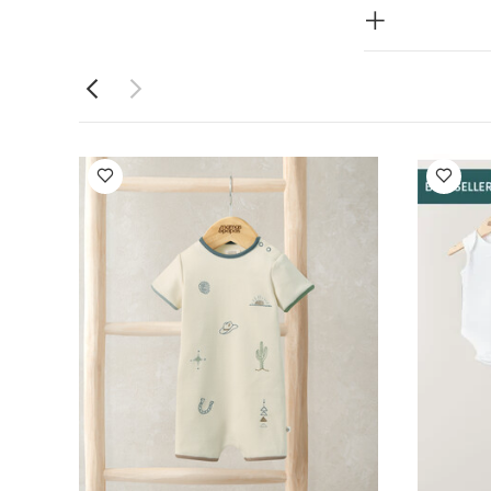
 - 3 قطع
يست
أفرول