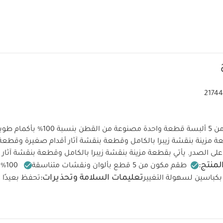
2174
يتكون هذا الطقم من 5 ألبسة قطعة واحدة مصنوعة م
حيوانات، يأتي بقطعة مزينة بنق
سادة وطبعة زيبرا على الصدر. يأتي بقطعة مزينة بنقشة زيبرا بالكامل وقطع
منتج:
طقم مكون من 5 قطع بألوان ونقشات متناسقة
100
تعليمات السلامة وتحذيرات:
بكباسين لسهولة التغيير
تحفظ بعيدًا ع
يمات العناية/الإرشادات:
غسل على درجة حرارة 40 درجة مئوية
تجفيف على درجة حرارة منخفضة
كيّ على درجة حرارة منخفضة
تغسل الألوان الداكنة على حدة
كيّ على الجانب الداخلي
قد يعجبك أ