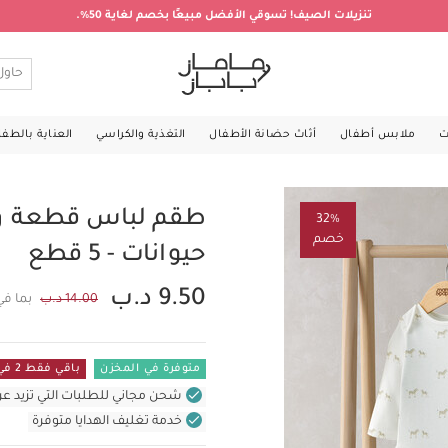
تنزيلات الصيف! تسوقي الأفضل مبيعًا بخصم لغاية 50%.
ت
ملابس أطفال
أثاث حضانة الأطفال
التغذية والكراسي
العناية بالطف
طقم لباس قطعة وا
32%
خصم
حيوانات - 5 قطع
9.50 د.ب
14.00 د.ب
بما في
متوفرة في المخزن
باقي فقط 2 في المستودع
شحن مجاني للطلبات التي تزيد عن 31 د.ب (للمنتجات غير بالأثاث ف
خدمة تغليف الهدايا متوفرة