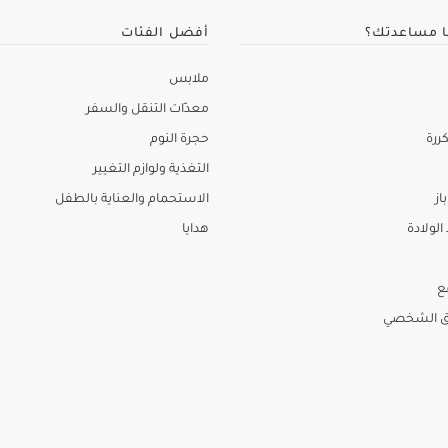
ا مساعدتك؟
أفضل الفئات
ملابس
معدّات التنقل والسفر
ررة
حجرة النوم
التغذية ولوازم التغيير
از
الاستحمام والعناية بالطفل
لولادة
هدايا
ع
ق الشخصي