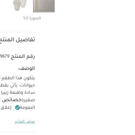
الصورة 1/2
تفاصيل المنتج
رقم المنتج
49679
الوصف:
خصائص ال
صغيرة
النعومة
إغلاق 
تعل
100‏%‏ قطن
عرض المزيد
استخدام المبيضات
التنظيف الجاف