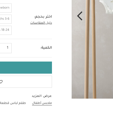
ewborn
اختر بحجم:
3-6 Months
دليل المقاسات
0-3 Months
18-24 Months
الكمية:
1
عرض المزيد
ملابس أطفال
طقم لباس قطعة واحد