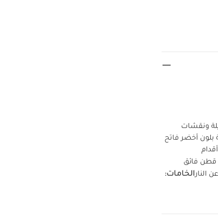
ن القطن بنسبة 100‏%‏ بأكمام طويلة ونقشات
شة زيبرا بالكامل وقطعة بنقشة آثار أقدام صغيرة وقطعة بلون أخضر فاتح
ة بنقشة آثار أقدام
‏%‏ قطن فائق
الخامات:
ن النار
ممنوع
ممنوع
يضاً:
طقم ألبسة