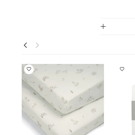
طقم ألبسة قطعة واحدة بأكمام قصيرة قماش عضوي بلون أبيض - 5
طقم شرشف لمهد/سرير أطفال بحواف مطاطية 70×142
عتان
خشخيشة