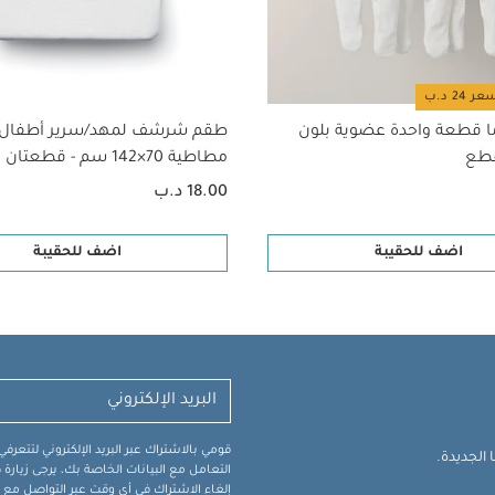
ا قطعة واحدة عضوية بلون
طقم شرشف لمهد/سرير أطفال 
مطاطية 70×142 سم - قطعتان
18.00 د.ب
اضف للحقيبة
اضف للحقيبة
قومي بالاشتراك عبر البريد الإلكتروني لتتعر
الجديدة.
التعامل مع البيانات الخاصة بك، يرجى زيار
إلغاء الاشتراك في أي وقت عبر التواصل مع فر