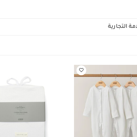
لة
قد يعجبك أيضاً:
 واحدة عضوية بلون أبيض - 3 قطع
رشف مهد بحواف مطاطية ويلكم تو ذا وورلد سيدلينج بنقشة أرنب/ثعلب - قط
رمادي
ة التجارية