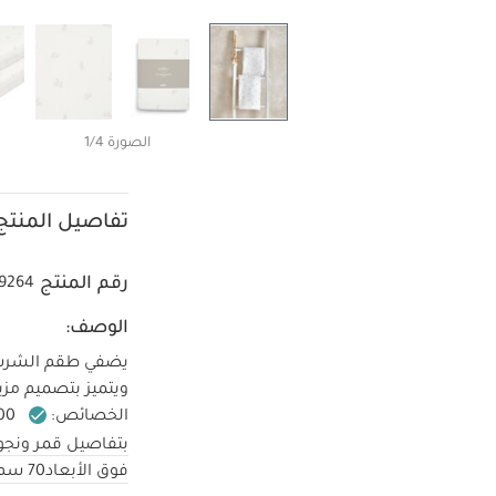
الصورة 1/4
تفاصيل المنتج
رقم المنتج
9264
الوصف:
يضفي طقم الشرشف
ويتميز بتصميم مزي
الخصائص:
100%، قطن جيرسيه، مناسب للبشرة الحساسة للأطفال حديثي الولادة
بتفاصيل قمر ونجو
الأبعاد
70 سم (عرض) × 142 سم (طول) × 19 سم (ارتفاع)
فوق