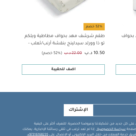
52% خصم
بحواف
طقم شرشف مهد بحواف مطاطية ويلكم
خشخيش
تو ذا وورلد سيدلينج بنقشة أرنب/ثعلب -
قطعتان
5.00 د.ب
10.50 د.ب
22.00 د.ب
(52% خصم)
اضف للحقيبة
الإشتراك
في على كل جديد من تشكيلاتنا وعروضنا الحصرية. للتعرف أكثر على كيفية
ة صفحة
سياسة الخصوصية
. إذا لم تعد ترغب في تلقي رسائلنا الإخبارية، يمكنك
يق خدمة العملاء من خلال البريد الإلكتروني أو الاتصال على
97316168235+
.