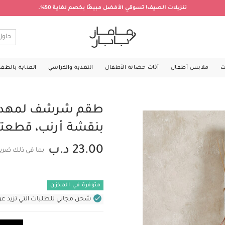
تنزيلات الصيف! تسوقي الأفضل مبيعًا بخصم لغاية 50%.
ت
ملابس أطفال
أثاث حضانة الأطفال
التغذية والكراسي
العناية بالطف
طقم شرشف لمهد/س
بنقشة أرنب، قطعت
23.00 د.ب
بما في ذلك ضريب
متوفرة في المخزن
شحن مجاني للطلبات التي تزيد عن 31 د.ب (للمنتجات غير بالأثاث ف