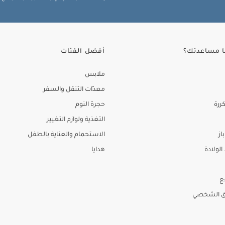
ا مساعدتك؟
أفضل الفئات
ملابس
معدّات التنقل والسفر
ررة
حجرة النوم
التغذية ولوازم التغيير
از
الاستحمام والعناية بالطفل
لولادة
هدايا
ع
ق الشخصي