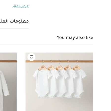
للتنظيف في الغسا
عرض المزيد
قطع
طقم بيجاما قطعة
سم - قطعتان
طقم ش
صغيرة بتصميم أرنب 
معلومات العلام
You may also like