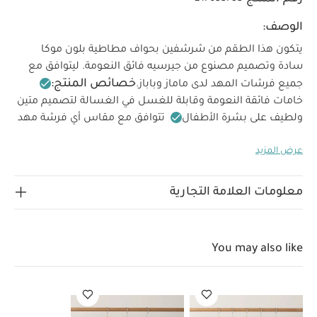
الوصف:
يتكون هذا الطقم من شرشفين بحواف مطاطية بلون موكا
سادة وتصميم مصنوع من جيرسيه فائق النعومة. ليتوافق مع
خصائص المنتج:
جميع فرشات المهد لدى ماماز وباباز.
خامات فائقة النعومة وقابلة للغسل في الغسالة لتصميم متين
ولطيف على بشرة الأطفال
تتوافق مع مقاس أي فرشة مهد
من ماماز وباباز
تصميم بلون سادة يجعلها قطعة أساسية
عرض المزيد
تتوافق مع مجموعة قطع مستلزمات الفراش.
قطن فائق
النعومة ولطيف على بشرة الأطفال
قطعة أساسية تتوافق
مع باقي مستلزمات الفراش
طقم من قطعتين ليكون لديكم
معلومات العلامة التجارية
العرض
مواصفات المنتج:
قطعة احتياطية دائمًا عند الحاجة
70 × الطول 142 × العمق 19 سم
تعليمات السلامة
وتحذيرات:
تحذير تحفظ بعيدًا عن النار
قد يعجبك أيضاً:
طقم
You may also like
ألبسة قطعة واحدة بأكمام قصيرة قماش عضوي بلون أبيض - 5 قطع
طقم بيجاما قطعة واحدة عضوية بلون أبيض - 3 قطع
بطانية منسوجة
مخططة اوركارد متعدد الألوان
بطانية منسوجة صغيرة - أبيض
طقم
شرشف لمهد/سرير أطفال بحواف مطاطية بنقشة أرنب، قطعتان