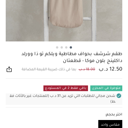
طقم شرشف بحواف مطاطية ويلكم تو ذا وورلد
داكلينج بلون موكا - قطعتان
12.50 د.ب
18.00 د.ب
بما في ذلك ضريبة القيمة المضافة
مشار
متوفرة في المخزن
باقي فقط 2 في المستودع
شحن مجاني للطلبات التي تزيد عن 31 د.ب (للمنتجات غير بالأثاث فق
ط)
اختر بحجم:
مقاس واحد