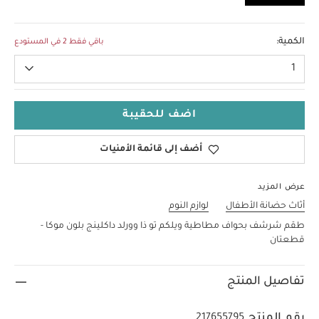
مقاس واحد
الكمية:
باقي فقط 2 في المستودع
1
اضف للحقيبة
أضف إلى قائمة الأمنيات
عرض المزيد
أثاث حضانة الأطفال
لوازم النوم
طقم شرشف بحواف مطاطية ويلكم تو ذا وورلد داكلينج بلون موكا -
قطعتان
تفاصيل المنتج
رقم المنتج
217655795