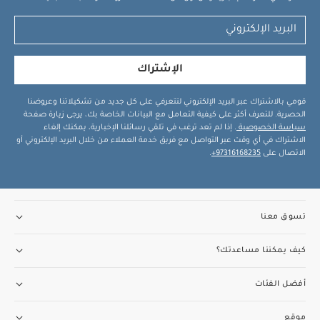
الإشتراك
قومي بالاشتراك عبر البريد الإلكتروني لتتعرفي على كل جديد من تشكيلاتنا وعروضنا
الحصرية. للتعرف أكثر على كيفية التعامل مع البيانات الخاصة بك، يرجى زيارة صفحة
سياسة الخصوصية
. إذا لم تعد ترغب في تلقي رسائلنا الإخبارية، يمكنك إلغاء
الاشتراك في أي وقت عبر التواصل مع فريق خدمة العملاء من خلال البريد الإلكتروني أو
الاتصال على
97316168235+
.
تسوق معنا
كيف يمكننا مساعدتك؟
أفضل الفئات
موقع