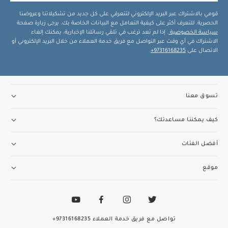
قومي بالاشتراك عبر البريد الإلكتروني لتتعرفي على كل جديد من تشكيلاتنا وعروضنا
الحصرية. للتعرف أكثر على كيفية التعامل مع البيانات الخاصة بك، يرجى زيارة صفحة
سياسة الخصوصية
. إذا لم تعد ترغب في تلقي رسائلنا الإخبارية، يمكنك إلغاء
الاشتراك في أي وقت عبر التواصل مع فريق خدمة العملاء من خلال البريد الإلكتروني أو
الاتصال على
97316168235+
.
تسوق معنا
كيف يمكننا مساعدتك؟
أفضل الفئات
موقع
تواصل مع فريق خدمة العملاء
97316168235+