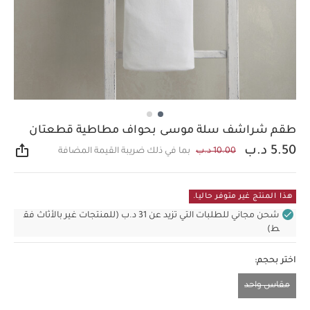
طقم شراشف سلة موسى بحواف مطاطية قطعتان
5.50 د.ب
10.00 د.ب
بما في ذلك ضريبة القيمة المضافة
مشار
هذا المنتج غير متوفر حاليا.
شحن مجاني للطلبات التي تزيد عن 31 د.ب (للمنتجات غير بالأثاث فق
ط)
اختر بحجم:
مقاس واحد