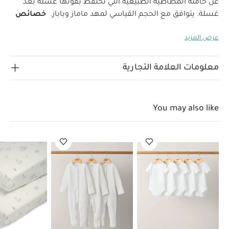
عن خامته المطاطية الطبيعية التي تحتفظ بقوتها غسلة بعد
غسلة. يتوافق مع الحجم القياسي لمهد ماماز وباباز.
خصائص
المنتج:
صمم الشرشف ليحيط بإحكام بالفرشة ويتميز
عرض المزيد
بأنسجته عالية الجودة والناعمة على بشرة طفلك فضلاً عن
خامته المطاطية الطبيعية التي تحتفظ بقوتها غسلة بعد غسلة.
صنع من القطن فائق النعومة بنسبة 100‏%‏ لحماية بشرة
معلومات العلامة التجارية
طفلك الرقيقة من التهيج.
عبوة خالية من البلاستيك لتتأكدي
من أنك تتسوقين بطريقة تحافظ على البيئة
خامات عالية
الجودة تدوم طويلاً
You may also like
الأبعاد:
العرض: 30 × الطول: 68 ×
مواصفات المنتج:
الخامات:
100‏%‏ قطن
العمق: 7 سم
تعليمات السلامة:
تجنبي تعرض الطفل للإصابة بالاختناق
أو التشابك.
تجنبي استخدام الشرشف إلا إذا كان قياسه
مناسبًا تمامًا للحشية.
يحفظ بعيدًا عن النار.
غسل في
الغسالة بدرجة حرارة 40 مئوية، وتجفيف على درجة حرارة
منخفضة
قد يعجبك أيضاً:
طقم ألبسة قطعة واحدة بأكمام قصيرة
قماش عضوي بلون أبيض - 5 قطع
طقم بيجاما قطعة واحدة عضوية
بلون أبيض - 3 قطع
طقم شرشف مهد بحواف مطاطية ويلكم تو ذا وورلد
سيدلينج بنقشة أرنب/ثعلب - قطعتان
خشخيشة صغيرة بتصميم الأسد