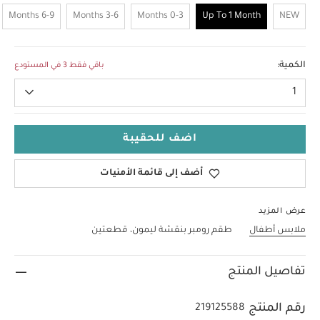
6-9 Months
3-6 Months
0-3 Months
Up To 1 Month
NEW
Up To 1 Month
الكمية:
باقي فقط 3 في المستودع
1
اضف للحقيبة
أضف إلى قائمة الأمنيات
عرض المزيد
ملابس أطفال
طقم رومبر بنقشة ليمون، قطعتين
تفاصيل المنتج
رقم المنتج
219125588