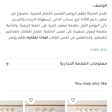
الوصف:
تقدم الماركة طقم الرومبر القصير بأكمام قصيرة، مصنوع من
قطن ناعم 100% مع سحاب أمامي لسهولة الارتداء والتبديل.
يأتي الرومبر الأول بطبعة ليمون كبيرة على خلفية كريمية، والثانية
بطبعة ليمون صغيرة على نفس الخلفية، لتمنح طفلتك إطلالتين
لطيفتين ومختلفتين في نفس الوقت.
لماذا نختاره:
طقم رومبر
قصير للبنات بطبعة ليمون جذابة ومرحة
قماش ناعم 100%
عرض المزيد
لطيف على بشرة الطفل الحساسة
سحابات أمامية لتسهيل
التبديل بسرعة
الخامات:
100% قطن
إرشادات العناية:
يُنظف
على درجة حرارة 40
لا يُستخدم المبيض
تجفيف آلي بدرجة حرارة
معلومات العلامة التجارية
منخفضة
كيّ بدرجة حرارة منخفضة
لا يُنظف جافًا
يُنظف مع الألوان
الداكنة بشكل منفصل
يُنظف ويُكوى مقلوبًا
قد يعجبك أيضاً:
طقم ألبسة قطعة واحدة بأكمام قصيرة قماش عضوي بلون أبيض - 5
You may also like
قطع
طقم بيجاما قطعة واحدة عضوية بلون أبيض - 3 قطع
طقم ألبسة
قطعة واحدة بدون أكمام قماش عضوي بلون أبيض - 5 قطع
رومبر
بنقشة مربعات
أفرول منسوج بياقة مطرزة