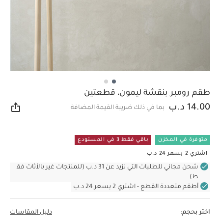
طقم رومبر بنقشة ليمون، قطعتين
14.00 د.ب
بما في ذلك ضريبة القيمة المضافة
مشار
متوفرة في المخزن
باقي فقط 3 في المستودع
اشتري 2 بسعر 24 د.ب
شحن مجاني للطلبات التي تزيد عن 31 د.ب (للمنتجات غير بالأثاث فق
ط)
أطقم متعددة القطع - اشتري 2 بسعر 24 د.ب
اختر بحجم:
دليل المقاسات