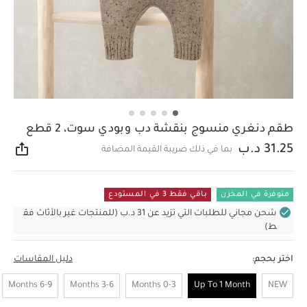
طقم دنغري منسوج بنقشة دب وبودي سوت، 2 قطع
31.25 د.ب
بما في ذلك ضريبة القيمة المضافة
مشار
متوفرة في المخزن
باقي فقط 3 في المستودع
شحن مجاني للطلبات التي تزيد عن 31 د.ب (للمنتجات غير بالأثاث فق
ط)
اختر بحجم:
دليل المقاسات
6-9 Months
3-6 Months
0-3 Months
Up To 1 Month
NEW