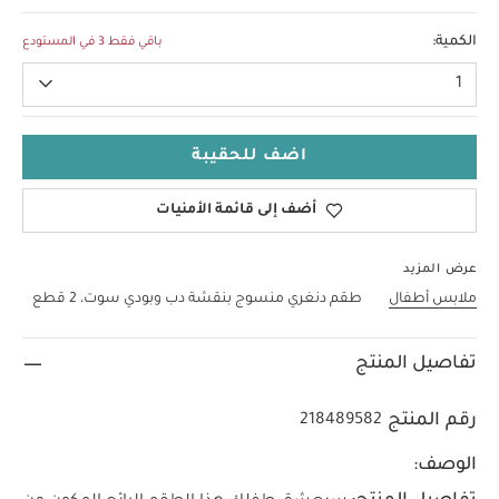
Up To 1 Month
الكمية:
باقي فقط 3 في المستودع
1
اضف للحقيبة
أضف إلى قائمة الأمنيات
عرض المزيد
ملابس أطفال
طقم دنغري منسوج بنقشة دب وبودي سوت، 2 قطع
تفاصيل المنتج
رقم المنتج
218489582
الوصف: