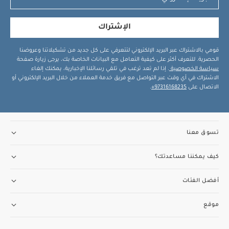
الإشتراك
قومي بالاشتراك عبر البريد الإلكتروني لتتعرفي على كل جديد من تشكيلاتنا وعروضنا
الحصرية. للتعرف أكثر على كيفية التعامل مع البيانات الخاصة بك، يرجى زيارة صفحة
سياسة الخصوصية
. إذا لم تعد ترغب في تلقي رسائلنا الإخبارية، يمكنك إلغاء
الاشتراك في أي وقت عبر التواصل مع فريق خدمة العملاء من خلال البريد الإلكتروني أو
الاتصال على
97316168235+
.
تسوق معنا
كيف يمكننا مساعدتك؟
أفضل الفئات
موقع