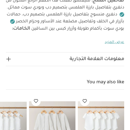
تفاصيل المنتج:
سيعشق طفلك هذا الطقم الرائع المكون من
دنغري بتفاصيل بارزة الملمس بتصميم دب وبودي سوت مماثل.
دنغري منسوج بتفاصيل بارزة الملمس بتصميم دب، حمالات
بأزرار في الخلف وتفاصيل مضلعة عند الأساور وحزام الخصر
الخامات:
بودي سوت بأكمام طويلة وأزرار كبس بين الساقين
البودي سوت: 100% قطن
دنغري: 52% أكريليك، 25%
عرض المزيد
تعليمات العناية/الإرشادات:
نايلون، 12% صوف، 11% قطن
غسيل على 40 درجة مئوية
لا تستخدم المبيضات
تجفيف بالمجفف على درجة منخفضة
كي على درجة منخفضة
معلومات العلامة التجارية
فقط
لا تستخدم التنظيف الجاف
اغسل الألوان الداكنة
بشكل منفصل
غسيل وكي من الداخل للخارج
قد يعجبك
أيضاً:
طقم ألبسة قطعة واحدة بأكمام قصيرة قماش عضوي بلون أبيض
You may also like
- 5 قطع
طقم بيجاما قطعة واحدة عضوية بلون أبيض - 3 قطع
طقم
ألبسة قطعة واحدة بدون أكمام قماش عضوي بلون أبيض - 5 قطع
فستان منسوج كروشيه خامات متنوعة
بيجامة وايلد ويست