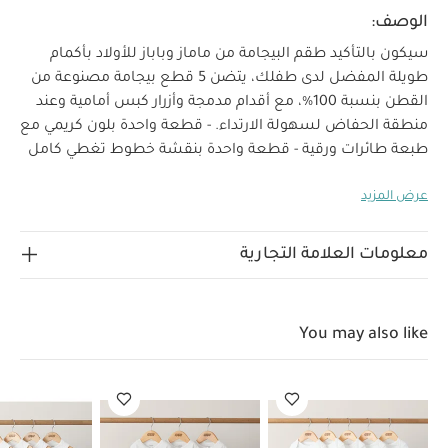
الوصف:
سيكون بالتأكيد طقم البيجامة من ماماز وباباز للأولاد بأكمام
طويلة المفضل لدى طفلك، يتضن 5 قطع بيجامة مصنوعة من
القطن بنسبة 100%، مع أقدام مدمجة وأزرار كبس أمامية وعند
منطقة الحفاض لسهولة الارتداء. - قطعة واحدة بلون كريمي مع
طبعة طائرات ورقية - قطعة واحدة بنقشة خطوط تغطي كامل
التصميم - قطعة واحدة بلون كريمي مع طبعة طائرة ورقية
عرض المزيد
خصائصالمنتج:
موضوعة على الصدر
خيار أساسي لليالي
مريحة ودافئة، يتكون الطقم من 3 قطع بيجامة طويلة الأكمام
للأولاد، مصنوعة من قطن ناعم بنسبة 100%، وتتميز بأقدام
معلومات العلامة التجارية
مدمجة مع أزرار كبس أمامية وعند منطقة الحفاض لتسهيل
الارتداء. تضم المجموعة قطعة بلون كريمي مزينة بطبعة طائرات
ورقية لطيفة، وقطعة بنقشة خطوط كاملة، بالإضافة إلى قطعة
You may also like
الخامات:
كريمية مع طبعة طائرة ورقية أنيقة على الصدر.
:
100% قطن
تنظيف عند درجة حرارة 40
لا يُستخدم
المبيض
تجفيف بارد
كي بدرجة حرارة منخفضة
لا
يُنظف جافاً
غسل الألوان الداكنة بشكل منفصل
يُكوى
من الداخل للخارج
قد يعجبك أيضاً:
طقم ألبسة قطعة واحدة بأكمام