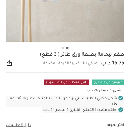
طقم بيحامة بطبعة ورق طائر ( 3 قطع)
16.75 د.ب
بما في ذلك ضريبة القيمة المضافة
مشار
متوفرة في المخزن
باقي فقط 3 في المستودع
اشتري 2 بسعر 24 د.ب
شحن مجاني للطلبات التي تزيد عن 31 د.ب (للمنتجات غير بالأثاث فق
ط)
أطقم متعددة القطع - اشتري 2 بسعر 24 د.ب
اختر بحجم:
دليل المقاسات