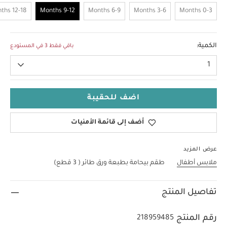
12-18 Months
9-12 Months
6-9 Months
3-6 Months
0-3 Months
9-12 Months
الكمية:
باقي فقط 3 في المستودع
1
اضف للحقيبة
أضف إلى قائمة الأمنيات
عرض المزيد
ملابس أطفال
طقم بيحامة بطبعة ورق طائر ( 3 قطع)
تفاصيل المنتج
رقم المنتج
218959485