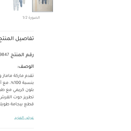
الصورة 1/2
تفاصيل المنتج
رقم المنتج
9847
الوصف:
بنسبة 00
بلون كريمي مع طب
تطريز حوت القرش 
كبس أمامية وعند 
عرض المزيد
وقطعة بلون أزرق 
قرش بخطوط ناعمة