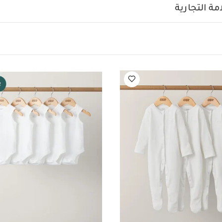
ا يُستخدم المبيض
تجفيف على البارد
كي بدرجة حرارة منخفضة
ة التجارية
 الداكنة بشكل منفصل
يُكوى من الداخل للخارج
قد يعجبك أيضاً:
طق
ماش عضوي بلون أبيض - 5 قطع
طقم بيجاما قطعة واحدة عضوية بلون أبيض - 3 قط
ن أكمام قماش عضوي بلون أبيض - 5 قطع
طقم ويلكوم تو ذا وورلد للرضع، 5 قطع