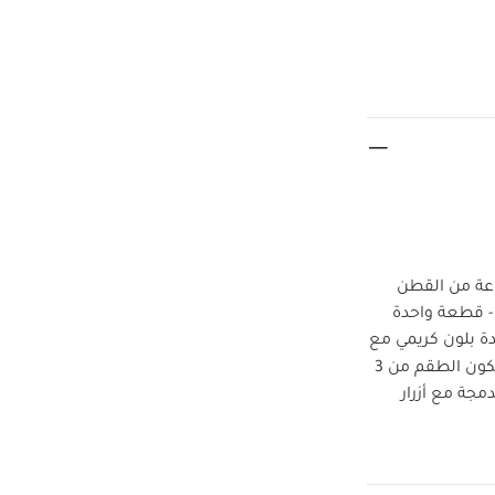
لأولاد، مصنوعة من القطن
. - قطعة واحدة
ة بلون كريمي مع
خيار أساسي لليالي مريحة ودافئة، يتكون الطقم من 3
نسبة 100%، وتتميز بأقدام مدمجة مع أزرار
ة حوت لطيفة،
ة مع تطريز حوت
تنظيف عند