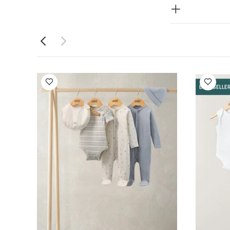
لا يُنظف جافاً
م ألبسة قطعة
ع
طقم
طقم جاكيت