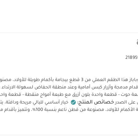
21895
تقدم ماركة ماماز وباباز هذا الطقم العملي من 3 قطع بيجامة بأكمام طويلة ل
1%، مع أقدام مدمجة وأزرار كبس أمامية وعند منطقة الحفاض لسهولة الارتداء
عة حوت - قطعة واحدة بلون أزرق مع طبعة أمواج منقطة - قطعة واحد
خصائص المنتج:
على الصدر
قطع بيجامة طويلة الأكمام للأولاد، مصنوعة من قطن ناعم ب
منطقة الحفاض لتسهيل التبديل، ويضم قطعة بلون كريمي مزين بطبع
بنقشة أمواج منقطة تغطي كامل التصميم، بالإضافة إلى قطعة كريمي
الخامة:
تعليمات العناية/الإرشادات:
 على الصدر.
100% قطن