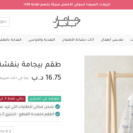
تنزيلات الصيف! تسوقي الأفضل مبيعًا بخصم لغاية 50%.
ت
ملابس أطفال
أثاث حضانة الأطفال
التغذية والكراسي
العناية بالطف
طقم بيجامة بنقشة حوت 
16.75 د.ب
بما في ذلك ضريبة
متوفرة في المخزن
باقي فقط 3 في المستودع
شحن مجاني للطلبات التي تزيد عن 31 د.ب (للمنتجات غير بالأثاث ف
أطقم متعددة القطع - اشتري 2 بسعر 24 د.ب
0-3 Months