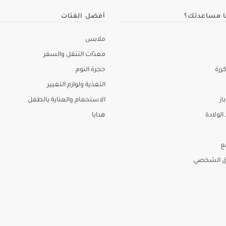
ا مساعدتك؟
أفضل الفئات
ملابس
معدّات التنقل والسفر
ررة
حجرة النوم
التغذية ولوازم التغيير
از
الاستحمام والعناية بالطفل
لولادة
هدايا
ع
ق الشخصي