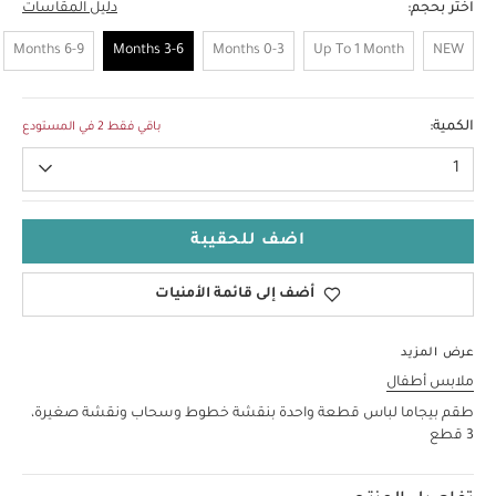
اختر بحجم:
دليل المقاسات
6-9 Months
3-6 Months
0-3 Months
Up To 1 Month
NEW
3-6 Months
الكمية:
باقي فقط 2 في المستودع
1
اضف للحقيبة
أضف إلى قائمة الأمنيات
عرض المزيد
ملابس أطفال
طقم بيجاما لباس قطعة واحدة بنقشة خطوط وسحاب ونقشة صغيرة،
3 قطع