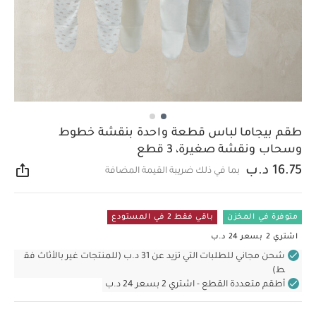
طقم بيجاما لباس قطعة واحدة بنقشة خطوط
وسحاب ونقشة صغيرة، 3 قطع
16.75 د.ب
بما في ذلك ضريبة القيمة المضافة
مشار
متوفرة في المخزن
باقي فقط 2 في المستودع
اشتري 2 بسعر 24 د.ب
شحن مجاني للطلبات التي تزيد عن 31 د.ب (للمنتجات غير بالأثاث فق
ط)
أطقم متعددة القطع - اشتري 2 بسعر 24 د.ب