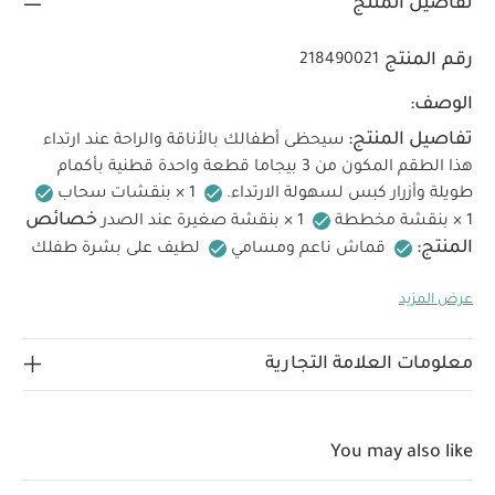
تفاصيل المنتج
رقم المنتج
218490021
الوصف:
تفاصيل المنتج:
سيحظى أطفالك بالأناقة والراحة عند ارتداء
هذا الطقم المكون من 3 بيجاما قطعة واحدة قطنية بأكمام
طويلة وأزرار كبس لسهولة الارتداء.
1 × بنقشات سحاب
خصائص
1 × بنقشة مخططة
1 × بنقشة صغيرة عند الصدر
المنتج:
قماش ناعم ومسامي
لطيف على بشرة طفلك
الحساسة
أزرار كبس في الأمام وبين الساقين لسهولة
عرض المزيد
الارتداء
نقشات متنوعة وتصميم مناسب للإرتداء اليومي
الخامات:
تعليمات العناية/الإرشادات:
100% قطن
غسيل على 40 درجة مئوية
لا تستخدم المبيضات
تجفيف
معلومات العلامة التجارية
بالمجفف على درجة منخفضة
كي على درجة منخفضة
لا
تستخدم التنظيف الجاف
اغسل الألوان الداكنة بشكل
تعليمات السلامة
منفضل
غسل وكي من الجانب الداخلي
You may also like
وتحذيرات:
يُحفظ بعيدًا عن النار
قد يعجبك أيضاً:
طقم
ألبسة قطعة واحدة بأكمام قصيرة قماش عضوي بلون أبيض - 5 قطع