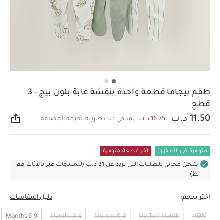
طقم بيجاما قطعة واحدة بنقشة غابة بلون بيج - 3
قطع
11.50 د.ب
16.75 د.ب
بما في ذلك ضريبة القيمة المضافة
مشار
متوفرة في المخزن
اخر قطعة متوفرة
شحن مجاني للطلبات التي تزيد عن 31 د.ب (للمنتجات غير بالأثاث فق
ط)
اختر بحجم:
دليل المقاسات
6-9 Months
3-6 Months
0-3 Months
Up To 1 Month
NEW