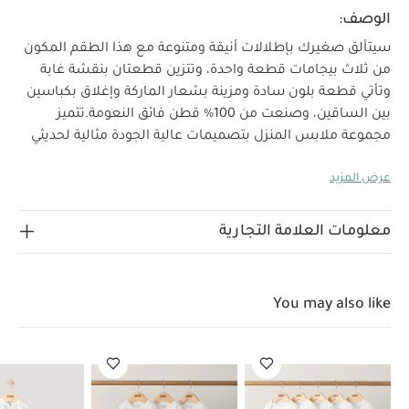
الوصف:
سيتألق صغيرك بإطلالات أنيقة ومتنوعة مع هذا الطقم المكون
من ثلاث بيجامات قطعة واحدة، وتتزين قطعتان بنقشة غابة
وتأتي قطعة بلون سادة ومزينة بشعار الماركة وإغلاق بكباسين
بين الساقين، وصنعت من 100‏‏‏‏%‏‏ قطن فائق النعومة.
تتميز
مجموعة ملابس المنزل بتصميمات عالية الجودة مثالية لحديثي
الولادة، فهي تشمل قطعًا بتفاصيل مصممة ببراعة ويمكن
عرض المزيد
تنسيقها معًا وتنظيفها بسهولة لإطلالة يومية أنيقة، مما
يجعلها الخيار المفضل للآباء. تجمع مجموعة ويلكم تو ذا وورلد
بين الخامات اللطيفة والتصميمات المريحة التي تناسب استخدام
معلومات العلامة التجارية
خصائص المنتج:
طفلك منذ أيامه الأولى.
طقم عملي مثالي لخزانة طفلك
إغلاق بكباسين بين
الخامات:
الساقين لسهولة الارتداء والتغيير
You may also like
تعليمات العناية/الإرشادات:
100‏‏‏‏%‏‏ قطن
غسل على درجة حرارة 40 درجة مئوية
ممنوع استخدام
المبيضات
تجفيف على درجة حرارة منخفضة
كيّ على درجة
حرارة منخفضة
ممنوع التنظيف الجاف
تغسل الألوان
الداكنة على حدة
كيّ على الجانب الداخلي
قد يعجبك أيضاً: