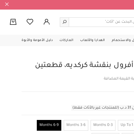
0
ل والاستحمام
الهدايا والألعاب
الماركات
دليل الأمومة والأبوة
رول بنقشة كركديه، قطعتين
ة القيمة المضافة
قط)
6-9 Months
3-6 Months
0-3 Months
Up To 1