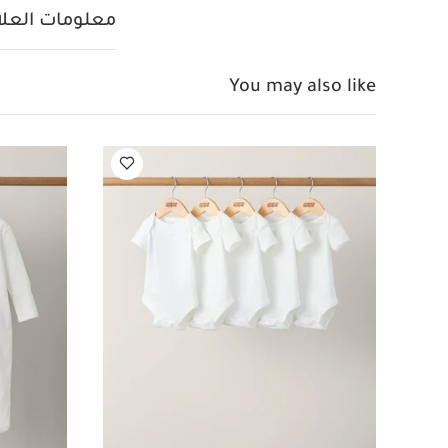
قماش جيرسيه مضلع 
معلومات العلام
البودي سوت: 95% قطن، 5% إيلاستان خامة الدنغري: 94% قطن، 4% بوليستر، 2% إيلاستان
العناية والإرشاد
You may also like
المجفف على درجة 
الألوان الداكنة من
بأكمام قصيرة قماش عض
بكشكش
أوفرول بصد