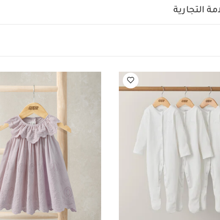
التركي
بأكمام كاب، أزرار خلفية وحياكة مزدوجة على الحافة والأكمام.
ة التجارية
ات:
يُغسل على درجة حرارة 40 درجة مئوية
لا يُستخدم المُبيض
حرارة منخفضة
يُكوى على درجة حرارة منخفضة
لا يُنظف تنظيفًا ج
فصلة
يُغسل ويُكوى من الداخل إلى الخارج
قد يعجبك أيضاً:
طقم ألبس
وي بلون أبيض - 5 قطع
طقم بيجاما قطعة واحدة عضوية بلون أبيض - 3 قطع
رية دانتيل
طقم بيجاما قطعة واحدة بنقشة فطر - 3 قطع