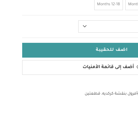
12-18 Months
اضف للحقيبة
أضف إلى قائمة الأمنيات
فرول بنقشة كركديه، قطعتين