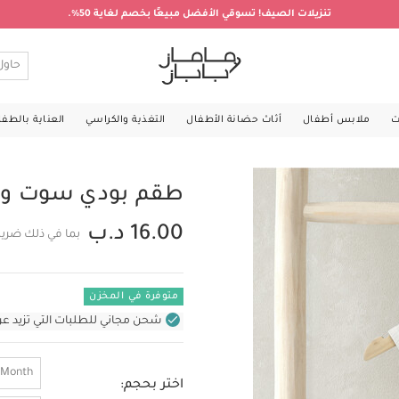
تنزيلات الصيف! تسوقي الأفضل مبيعًا بخصم لغاية 50%.
ت
ملابس أطفال
أثاث حضانة الأطفال
التغذية والكراسي
العناية بالطف
طقم بودي سوت وأف
16.00 د.ب
بما في ذلك ضريب
متوفرة في المخزن
شحن مجاني للطلبات التي تزيد عن 31 د.ب (للمنتجات غير بالأثاث ف
 Month
اختر بحجم: