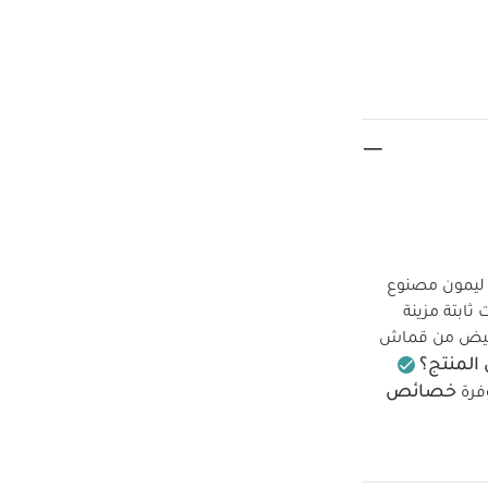
 ليمون مصنوع
ابتة مزينة
ت أبيض من قماش
المنتج؟
خصائص
فرة
ر بنقشة ليمون
حمالات ثابتة
 سوت أبيض من