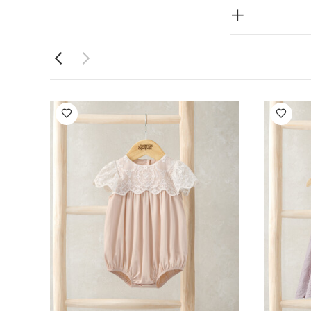
ب:
خامة
تعليمات
يُجفف في
افًا
تُغسل
ة قطعة واحدة
فستان بنفسجي