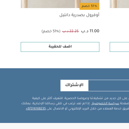
51% خصم
50% خصم
أوفرول بصدرية دانتيل
قطع
11.00 د.ب
8.50 د.ب
22.25 د.ب
(51% خصم)
اضف للحقيبة
الإشتراك
في على كل جديد من تشكيلاتنا وعروضنا الحصرية. للتعرف أكثر على كيفية
ة صفحة
سياسة الخصوصية
. إذا لم تعد ترغب في تلقي رسائلنا الإخبارية، يمكنك
يق خدمة العملاء من خلال البريد الإلكتروني أو الاتصال على
97316168235+
.