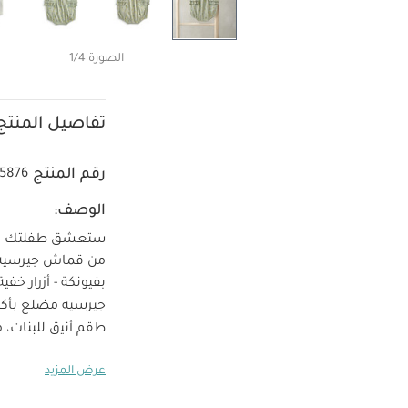
الصورة 1/4
تفاصيل المنتج
رقم المنتج
25876
الوصف:
ستعشق طفلتك الطق
من قماش جيرسيه مج
بفيونكة - أزرار خ
جيرسيه مضلع بأكمام
طقم أنيق للبنات، 
المنتج؟
ستعشق طف
عرض المزيد
مصنوع من قماش جي
مزينة بفيونكة - أ