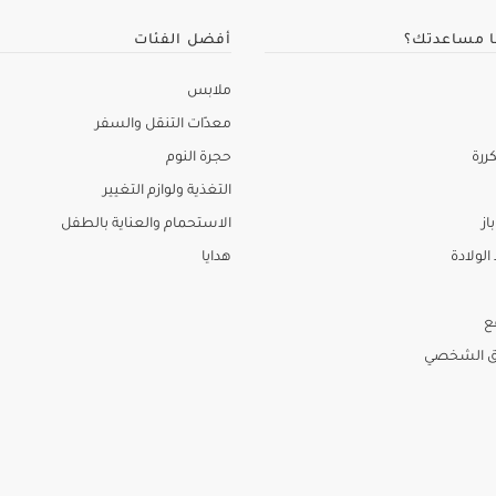
ا مساعدتك؟
أفضل الفئات
ملابس
معدّات التنقل والسفر
ررة
حجرة النوم
التغذية ولوازم التغيير
از
الاستحمام والعناية بالطفل
لولادة
هدايا
ع
ق الشخصي