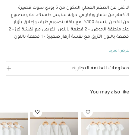
لا غنى عن الطقم العملي المكون من 5 بودي سوت قصيرة
الأكمام من ماماز وباباز في خزانة ملابس طفلتك، فهو مصنوع
من القطن بنسبة 100%، مع ياقة بتصميم ظرف وإغلاق بأزرار
عند منطقة الحوض. - 2 قطعة باللون الكريمي مع نقشة كرز - 2
قطعة باللون الأزرق مع نقشة أزهار صغيرة - 1 قطعة باللون
خصائص المنتج:
الوردي مع نقشة كرز على الصدر
ضروري
عرض المزيد
عملي للصغار، يتضمن بودي سوت قصير الأكمام للفتيات ياقة
بتصميم ظرف مع أزرار عند منطقة الحوض لتسهيل تغيير
الملابس، وقطعتين باللون الكريمي مع نقشة كرز مرحة،
معلومات العلامة التجارية
وقطعتين باللون الأزرق بنمط الزهور الصغيرة، وقطعة واحدة
الخامات:
باللون الوردي مع تطريز كرز لطيف على الصدر.
تعليمات العناية/الإرشادات:
100% قطن
تنظيف عند
You may also like
درجة حرارة 40
لا يستخدم المبيض
تجفيف بالمجفف
بدرجة حرارة منخفضة
يكوى بدرجة حرارة منخفضة
لا
ينظف جافاً
تنظف الألوان الداكنة بشكل منفصل
يكوى
من الداخل
قد يعجبك أيضاً:
طقم ألبسة قطعة واحدة بأكمام قصيرة
قماش عضوي بلون أبيض - 5 قطع
طقم بيجاما قطعة واحدة عضوية
بلون أبيض - 3 قطع
طقم ألبسة قطعة واحدة بدون أكمام قماش عضوي