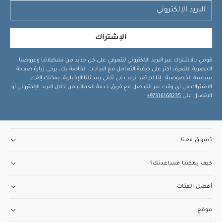
الإشتراك
قومي بالاشتراك عبر البريد الإلكتروني لتتعرفي على كل جديد من تشكيلاتنا وعروضنا
الحصرية. للتعرف أكثر على كيفية التعامل مع البيانات الخاصة بك، يرجى زيارة صفحة
سياسة الخصوصية
. إذا لم تعد ترغب في تلقي رسائلنا الإخبارية، يمكنك إلغاء
الاشتراك في أي وقت عبر التواصل مع فريق خدمة العملاء من خلال البريد الإلكتروني أو
الاتصال على
97316168235+
.
تسوق معنا
كيف يمكننا مساعدتك؟
أفضل الفئات
موقع