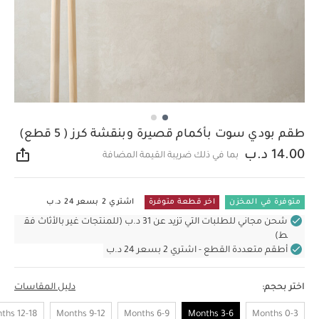
طقم بودي سوت بأكمام قصيرة وبنقشة كرز ( 5 قطع)
14.00 د.ب
بما في ذلك ضريبة القيمة المضافة
مشار
متوفرة في المخزن
اخر قطعة متوفرة
اشتري 2 بسعر 24 د.ب
شحن مجاني للطلبات التي تزيد عن 31 د.ب (للمنتجات غير بالأثاث فق
ط)
أطقم متعددة القطع - اشتري 2 بسعر 24 د.ب
اختر بحجم:
دليل المقاسات
12-18 Months
9-12 Months
6-9 Months
3-6 Months
0-3 Months