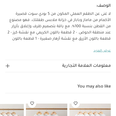
الوصف:
لا غنى عن الطقم العملي المكون من 5 بودي سوت قصيرة
الأكمام من ماماز وباباز في خزانة ملابس طفلتك، فهو مصنوع
من القطن بنسبة 100%، مع ياقة بتصميم ظرف وإغلاق بأزرار
عند منطقة الحوض. - 2 قطعة باللون الكريمي مع نقشة كرز - 2
قطعة باللون الأزرق مع نقشة أزهار صغيرة - 1 قطعة باللون
خصائص المنتج:
الوردي مع نقشة كرز على الصدر
ضروري
عرض المزيد
عملي للصغار، يتضمن بودي سوت قصير الأكمام للفتيات ياقة
بتصميم ظرف مع أزرار عند منطقة الحوض لتسهيل تغيير
الملابس، وقطعتين باللون الكريمي مع نقشة كرز مرحة،
معلومات العلامة التجارية
وقطعتين باللون الأزرق بنمط الزهور الصغيرة، وقطعة واحدة
الخامات:
باللون الوردي مع تطريز كرز لطيف على الصدر.
تعليمات العناية/الإرشادات:
100% قطن
تنظيف عند
You may also like
درجة حرارة 40
لا يستخدم المبيض
تجفيف بالمجفف
بدرجة حرارة منخفضة
يكوى بدرجة حرارة منخفضة
لا
ينظف جافاً
تنظف الألوان الداكنة بشكل منفصل
يكوى
من الداخل
قد يعجبك أيضاً:
طقم ألبسة قطعة واحدة بأكمام قصيرة
قماش عضوي بلون أبيض - 5 قطع
طقم بيجاما قطعة واحدة عضوية