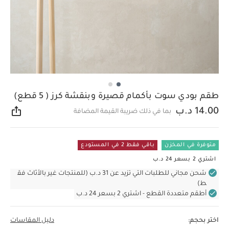
طقم بودي سوت بأكمام قصيرة وبنقشة كرز ( 5 قطع)
14.00 د.ب
بما في ذلك ضريبة القيمة المضافة
مشار
متوفرة في المخزن
باقي فقط 2 في المستودع
اشتري 2 بسعر 24 د.ب
شحن مجاني للطلبات التي تزيد عن 31 د.ب (للمنتجات غير بالأثاث فق
ط)
أطقم متعددة القطع - اشتري 2 بسعر 24 د.ب
اختر بحجم:
دليل المقاسات