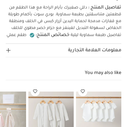
تفاصيل المنتج :
دللي صغيرك بأيام الراحة مع هذا الطقم من
قطعتين متناسقتين بطبعة سماوية.
بودي سوت بأكمام طويلة
مع قفازات مدمجة لحماية اليدين
أزرار كبس في الخلف ومنطقة
الحفاض لسهولة التبديل
لغينغز مع حزام خصر مطوي للخلف
خصائص المنتج:
تفاصيل طبعة سماوية ليلية
طقم عملي
مكون من قطعتين
مزين بطبعة سماوية ساحرة
قفازات
الخامات:
مدمجة وأزرار كبس لتسهيل التبديل< /li>
100%
معلومات العلامة التجارية
تعليمات العناية/الإرشادات:
تنظيف على 40
قطن
درجة مئوية
لا تستخدمي المبيضات
تجفيف بارد
بالمجفف
يُكوى على البارد
لا تستخدمي التنظيف
You may also like
الجاف
نظفي الألوان الداكنة على حدة
تعليمات
السلامة وتحذيرات:
يحفظ بعيدًا عن النار
قد يعجبك
أيضاً:
طقم ألبسة قطعة واحدة بأكمام قصيرة قماش عضوي بلون
أبيض - 5 قطع
طقم بيجاما قطعة واحدة عضوية بلون أبيض - 3 قطع
مجموعة هدايا أهلاً بالعالم – وردية
رومبر مارل قصير
فستان فلاور
غيرل قماش شبكي