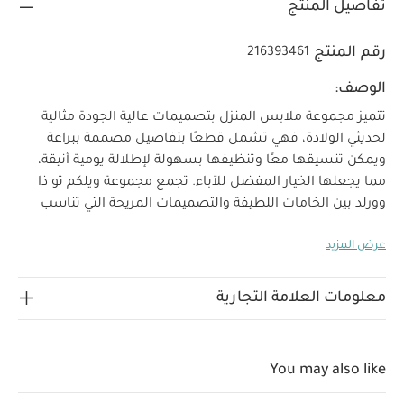
تفاصيل المنتج
رقم المنتج
216393461
الوصف:
تتميز مجموعة ملابس المنزل بتصميمات عالية الجودة مثالية
لحديثي الولادة، فهي تشمل قطعًا بتفاصيل مصممة ببراعة
ويمكن تنسيقها معًا وتنظيفها بسهولة لإطلالة يومية أنيقة،
مما يجعلها الخيار المفضل للآباء. تجمع مجموعة ويلكم تو ذا
وورلد بين الخامات اللطيفة والتصميمات المريحة التي تناسب
استخدام طفلك منذ أيامه الأولى.
يتكون هذا الطقم من خمسة
عرض المزيد
ألبسة قطعة واحدة بدون أكمام مصنوعة من قطن عضوي
خالص بلون أبيض وملمس ناعم ولطيف على بشرة حديثي
الولادة، وتأتي بشارة Welcome to the World منسوجة وكباسين
معلومات العلامة التجارية
خصائص المنتج:
عملية للإغلاق لسهولة التغيير والارتداء.
قطن عضوي خالص بملمس ناعم ومريح على بشرة الأطفال
حديثي الولادة
إغلاق بكباسين لسهولة التغيير
تصميم
You may also like
الخامات:
بشارة منسوجة
تعليمات العناية/الإرشادات: