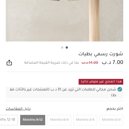
شورت رسمي بطيات
7.00 د.ب
14.00 د.ب
بما في ذلك ضريبة القيمة المضافة
مشار
هذا المنتج غير متوفر حاليا.
شحن مجاني للطلبات التي تزيد عن 31 د.ب (للمنتجات غير بالأثاث فق
ط)
اختر بحجم:
دليل المقاسات
12-18 Months
9-12 Months
6-9 Months
3-6 Months
0-3 Months