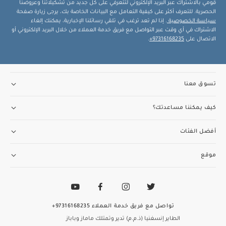
قومي بالاشتراك عبر البريد الإلكتروني لتتعرفي على كل جديد من تشكيلاتنا وعروضنا
الحصرية. للتعرف أكثر على كيفية التعامل مع البيانات الخاصة بك، يرجى زيارة صفحة
سياسة الخصوصية
. إذا لم تعد ترغب في تلقي رسائلنا الإخبارية، يمكنك إلغاء
الاشتراك في أي وقت عبر التواصل مع فريق خدمة العملاء من خلال البريد الإلكتروني أو
الاتصال على
97316168235+
.
تسوق معنا
كيف يمكننا مساعدتك؟
أفضل الفئات
موقع
تواصل مع فريق خدمة العملاء
97316168235+
الطاير إنسغنيا (ذ.م.م) تدير وتمتلك ماماز وباباز