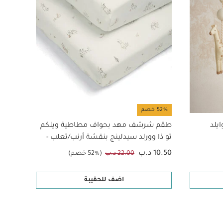
52% خصم
54% خصم
يلد
طقم شرشف مهد بحواف مطاطية ويلكم
بطانية
تو ذا وورلد سيدلينج بنقشة أرنب/ثعلب -
قطعتان
10.50 د.ب
12.00 د.ب
22.00 د.ب
(52% خصم)
اضف للحقيبة