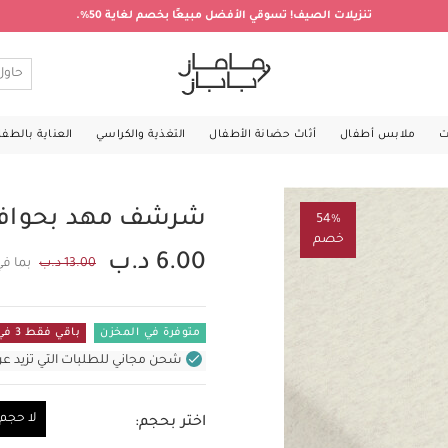
تنزيلات الصيف! تسوقي الأفضل مبيعًا بخصم لغاية 50%.
ت
ملابس أطفال
أثاث حضانة الأطفال
التغذية والكراسي
العناية بالطف
شرشف مهد بحواف 
54%
خصم
6.00 د.ب
13.00 د.ب
بما في
متوفرة في المخزن
باقي فقط 3 في المستودع
شحن مجاني للطلبات التي تزيد عن 31 د.ب (للمنتجات غير بالأثاث ف
لا حجم
اختر بحجم:
لا حجم