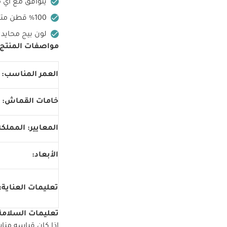
يتوافق مع أي م
100‏‏%‏ قطن متين بملمس ناعم ومسامي
لون بيج محايد
مواصفات المنتج:
العمر المناسب:
خامات القماش:
المعايير: المملكة
الأبعاد:
تعليمات العناية:
تعليمات السلامة
إذا كان قياسه مناسب