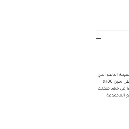
ه الناعم الذي
يأتيك بسعر رائع ويتوافق مع أي فرشة مهد بالحجم القياسي من ماماز وباباز. صنع من قطن متين 100‏‏%‏
ا في مهد طفلك.
ع المجموعة