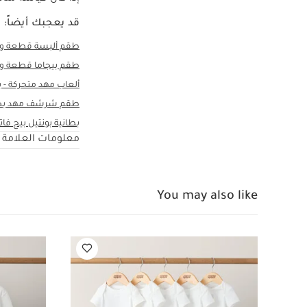
قد يعجبك أيضاً:
طقم ألبسة قطعة واحد
طقم بيجاما قطعة واحدة
ألعاب مهد متحركة - بو
طقم شرشف مهد بحواف
بطانية بونتيل بيج فات
معلومات العلامة ا
You may also like