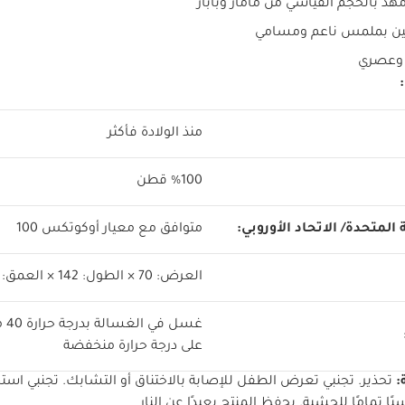
هد بالحجم القياسي من ماماز وباباز
 وعصري
منذ الولادة فأكثر
 المتحدة/ الاتحاد الأوروبي:
متوافق مع معيار أوكوتكس 100
العرض: 70 × الطول: 142 × العمق: 19 سم
غسل 
على درجة حرارة منخفضة
:
تحذير. تجنبي تعرض الطفل للإصابة بالاختناق أو التشابك. تجنبي اس
ًا تمامًا للحشية. يحفظ المنتج بعيدًا عن النار