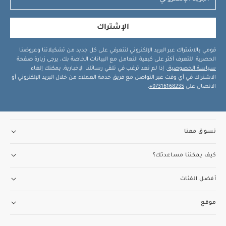
الإشتراك
قومي بالاشتراك عبر البريد الإلكتروني لتتعرفي على كل جديد من تشكيلاتنا وعروضنا
الحصرية. للتعرف أكثر على كيفية التعامل مع البيانات الخاصة بك، يرجى زيارة صفحة
سياسة الخصوصية
. إذا لم تعد ترغب في تلقي رسائلنا الإخبارية، يمكنك إلغاء
الاشتراك في أي وقت عبر التواصل مع فريق خدمة العملاء من خلال البريد الإلكتروني أو
الاتصال على
97316168235+
.
تسوق معنا
كيف يمكننا مساعدتك؟
أفضل الفئات
موقع