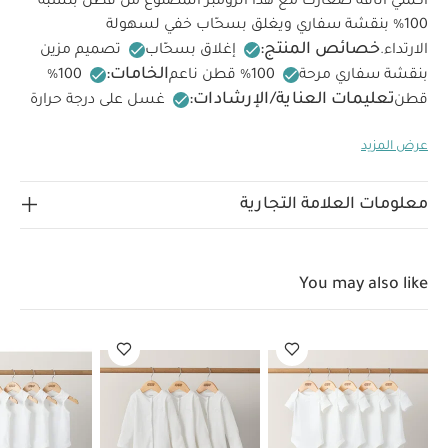
أكملي أناقة صغارك مع هذا الرومبر المصنوع من قطن بنسبة
100% بنقشة سفاري ويغلق بسحّاب خفي لسهولة
خصائص المنتج:
الارتداء.
إغلاق بسحّاب
تصميم مزين
الخامات:
بنقشة سفاري مرحة
100%
تعليمات العناية/الإرشادات:
قطن
غسل على درجة حرارة
40 درجة مئوية
ممنوع استخدام المبيضات
تجفيف على
عرض المزيد
درجة حرارة منخفضة
كيّ على درجة حرارة منخفضة
ممنوع
التنظيف الجاف
تغسل الألوان الداكنة على حدة
كيّ على
الجانب الداخلي
قد يعجبك أيضاً:
طقم ألبسة قطعة واحدة بأكمام
معلومات العلامة التجارية
قصيرة قماش عضوي بلون أبيض - 5 قطع
طقم بيجاما قطعة واحدة
عضوية بلون أبيض - 3 قطع
طقم ألبسة قطعة واحدة بدون أكمام قماش
عضوي بلون أبيض - 5 قطع
بيجامة بسحاب ونقشة فراولة
طقم بيجامة،
You may also like
بودي سوت ومريلة سيليستيال لحديثي الولادة، 5 قطع