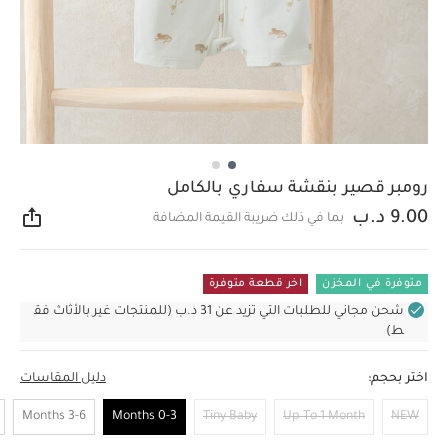
رومبر قصير بنقشة سفاري بالكامل
9.00 د.ب
بما في ذلك ضريبة القيمة المضافة
مشار
متوفرة في المخزن
اخر قطعة متوفرة
شحن مجاني للطلبات التي تزيد عن 31 د.ب (للمنتجات غير بالأثاث فق
ط)
اختر بحجم:
دليل المقاسات
3-6 Months
0-3 Months
Tiny Baby
Up To 1 Month
NEW