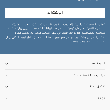
الإشتراك
قومي بالاشتراك عبر البريد الإلكتروني لتتعرفي على كل جديد من تشكيلاتنا وعروضنا
الحصرية. للتعرف أكثر على كيفية التعامل مع البيانات الخاصة بك، يرجى زيارة صفحة
سياسة الخصوصية
. إذا لم تعد ترغب في تلقي رسائلنا الإخبارية، يمكنك إلغاء
الاشتراك في أي وقت عبر التواصل مع فريق خدمة العملاء من خلال البريد الإلكتروني أو
الاتصال على
97316168235+
.
تسوق معنا
كيف يمكننا مساعدتك؟
أفضل الفئات
موقع