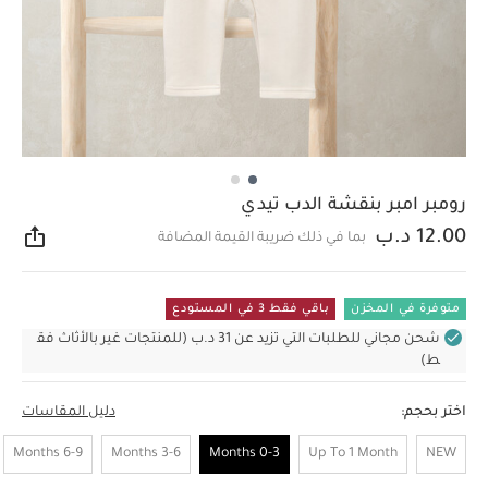
رومبر امبر بنقشة الدب تيدي
12.00 د.ب
بما في ذلك ضريبة القيمة المضافة
مشار
متوفرة في المخزن
باقي فقط 3 في المستودع
شحن مجاني للطلبات التي تزيد عن 31 د.ب (للمنتجات غير بالأثاث فق
ط)
اختر بحجم:
دليل المقاسات
6-9 Months
3-6 Months
0-3 Months
Up To 1 Month
NEW