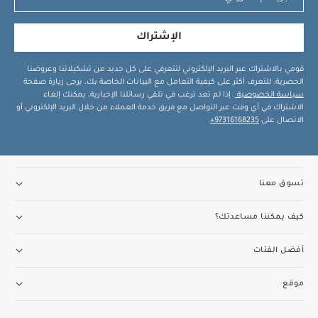
الإشتراك
قومي بالاشتراك عبر البريد الإلكتروني لتتعرفي على كل جديد من تشكيلاتنا وعروضنا
الحصرية. للتعرف أكثر على كيفية التعامل مع البيانات الخاصة بك، يرجى زيارة صفحة
سياسة الخصوصية
. إذا لم تعد ترغب في تلقي رسائلنا الإخبارية، يمكنك إلغاء
الاشتراك في أي وقت عبر التواصل مع فريق خدمة العملاء من خلال البريد الإلكتروني أو
الاتصال على
97316168235+
.
تسوق معنا
كيف يمكننا مساعدتك؟
أفضل الفئات
موقع