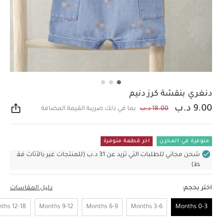
دنغري بنقشة كرز دنيم
9.00 د.ب
18.00 د.ب
بما في ذلك ضريبة القيمة المضافة
مشار
متوفرة في المخزن
اخر قطعة متوفرة
شحن مجاني للطلبات التي تزيد عن 31 د.ب (للمنتجات غير بالأثاث فق
ط)
اختر بحجم:
دليل المقاسات
12-18 Months
9-12 Months
6-9 Months
3-6 Months
0-3 Months