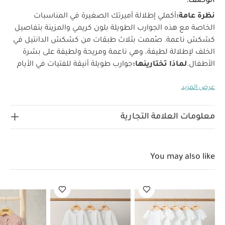
الوصف:
نظرة عامة:
أكملي إطلالة أميرتك الصغيرة في المناسبات
الخاصة مع هذه الجوارب الطويلة بلون كريمي والمزينة بتفاصيل
كشكش ناعمة. صُممت بثلاث طبقات من كشكش الدانتيل في
الخلف لإطلالة لطيفة، وهي ناعمة ومريحة ولطيفة على بشرة
الأطفال.
لماذا تختارينها:
جوارب طويلة أنيقة للفتيات في الأيام
والمناسبات الخاصة
تفاصيل دانتيل بكشكش لطيف
ناعمة
عرض المزيد
ومريحة للارتداء
الخامة:
قطن 75%
بوليستر 22%
إيلاستان
3%
إرشادات العناية والتنظيف:
تُنظف على درجة حرارة 40°
لا
تستخدم المبيّضات
لا تُكوى
لا تُنظف جافًا
لا تُجفف في المجفف
معلومات العلامة التجارية
الكهربائي
قد يعجبك أيضاً:
طقم ألبسة قطعة واحدة بأكمام قصيرة
قماش عضوي بلون أبيض - 5 قطع
طقم بيجاما قطعة واحدة عضوية
بلون أبيض - 3 قطع
كارديغان باللون الوردي
طقم بودي سوت بنقشة
You may also like
فراولة لغينغز، وقبعة
طقم بيجامة منسوج بنقشة ورد