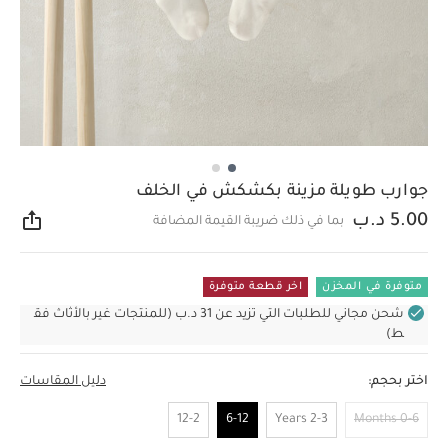
جوارب طويلة مزينة بكشكش في الخلف
5.00 د.ب
بما في ذلك ضريبة القيمة المضافة
مشار
متوفرة في المخزن
اخر قطعة متوفرة
شحن مجاني للطلبات التي تزيد عن 31 د.ب (للمنتجات غير بالأثاث فق
ط)
اختر بحجم:
دليل المقاسات
12-2
6-12
2-3 Years
0-6 Months