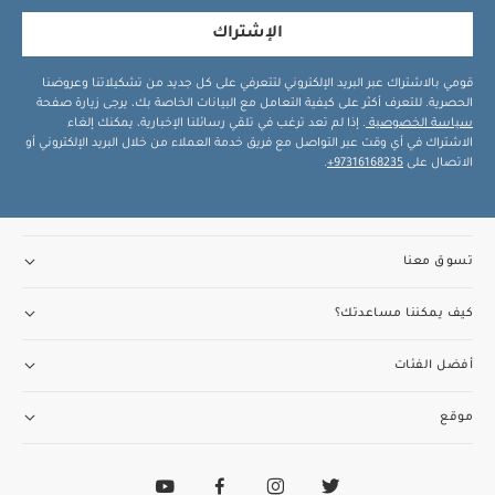
الإشتراك
قومي بالاشتراك عبر البريد الإلكتروني لتتعرفي على كل جديد من تشكيلاتنا وعروضنا
الحصرية. للتعرف أكثر على كيفية التعامل مع البيانات الخاصة بك، يرجى زيارة صفحة
سياسة الخصوصية
. إذا لم تعد ترغب في تلقي رسائلنا الإخبارية، يمكنك إلغاء
الاشتراك في أي وقت عبر التواصل مع فريق خدمة العملاء من خلال البريد الإلكتروني أو
الاتصال على
97316168235+
.
تسوق معنا
كيف يمكننا مساعدتك؟
أفضل الفئات
موقع