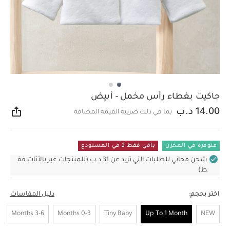
جاكيت بغطاء رأس مخمل - أبيض
14.00 د.ب
بما في ذلك ضريبة القيمة المضافة
مشار
متوفرة في المخزن
باقي فقط 2 في المستودع
شحن مجاني للطلبات التي تزيد عن 31 د.ب (للمنتجات غير بالأثاث فق
ط)
اختر بحجم:
دليل المقاسات
3-6 Months
0-3 Months
Tiny Baby
Up To 1 Month
NEW