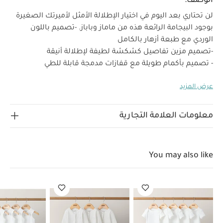
الوصف:
لن تحتاري بعد اليوم في اختيار الإطلالة الأمثل لأميرتك الصغيرة
بوجود البيجامة الرائعة هذه من ماماز وباباز.
-تصميم باللون
الوردي مع طبعة أزهار بالكامل
-تصميم مزين تفاصيل كشكشة لطيفة لإطلالة أنيقة
- تصميم بأكمام طويلة مع قفازات مدمجة قابلة للطي
- إغلاق أمامي بسحاب مخفي لتسهيل الارتداء
عرض المزيد
- أقدام مدمجة لمزيد من الراحة
خصائص المنتج:
- مصنوع من القطن 100%
تجمع هذه
البيجامة المزينة بطبعة أزهار بين الراحة والتصميم العملي. تتميز
معلومات العلامة التجارية
بتفاصيل الكشكشة اللطيفة، أكمام طويلة مع قفازات مدمجة
قابلة للطي، وإغلاق أمامي بسحاب مخفي لتسهيل ارتداء وتغيير
الحفاضات، بالإضافة إلى أقدام مدمجة لتوفير الدفء والراحة
You may also like
طوال اليوم. مصنوعة من قطن ناعم 100% لتمنح طفلتكِ أقصى
الخامات:
تعليمات العناية/
درجات الراحة.
قطن 100%
الإرشادات:
تنظيف عند درجة حرارة 40
يُمنع استخدام
المبيّض
تجفيف بالمجفف بدرجة حرارة منخفضة
كي بدرجة
حرارة منخفضة
يُمنع التنظيف الجاف
تُنظف الألوان
الداكنة بشكل منفصل
قد يعجبك أيضاً:
طقم ألبسة قطعة واحدة