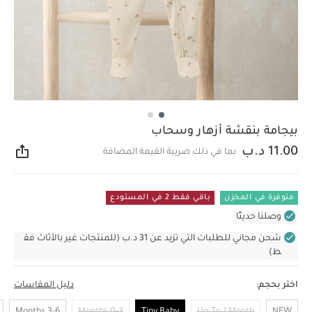
بيجامة بنقشة أزهار وسحاب
11.00 د.ب
بما في ذلك ضريبة القيمة المضافة
مشار
متوفرة في المخزن
باقي فقط 2 في المستودع
وصلنا حديثًا
شحن مجاني للطلبات التي تزيد عن 31 د.ب (للمنتجات غير بالأثاث فق
ط)
اختر بحجم:
دليل المقاسات