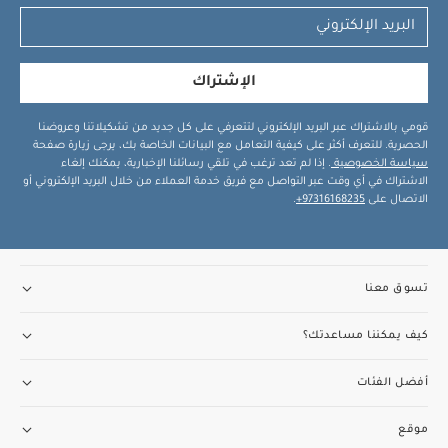
الإشتراك
قومي بالاشتراك عبر البريد الإلكتروني لتتعرفي على كل جديد من تشكيلاتنا وعروضنا
الحصرية. للتعرف أكثر على كيفية التعامل مع البيانات الخاصة بك، يرجى زيارة صفحة
سياسة الخصوصية
. إذا لم تعد ترغب في تلقي رسائلنا الإخبارية، يمكنك إلغاء
الاشتراك في أي وقت عبر التواصل مع فريق خدمة العملاء من خلال البريد الإلكتروني أو
الاتصال على
97316168235+
.
تسوق معنا
كيف يمكننا مساعدتك؟
أفضل الفئات
موقع