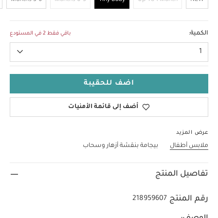
3-6 Months
0-3 Months
Tiny Baby
Up To 1 Month
NEW
Tiny Baby
الكمية:
باقي فقط 2 في المستودع
1
اضف للحقيبة
أضف إلى قائمة الأمنيات
عرض المزيد
ملابس أطفال
بيجامة بنقشة أزهار وسحاب
تفاصيل المنتج
رقم المنتج
218959607