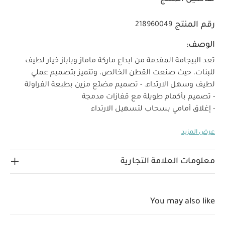
رقم المنتج
218960049
الوصف:
تعد البيجامة المقدمة من ابداع ماركة ماماز وباباز خيار لطيف
للبنات، حيث صنعت القطن الخالص، وتتميز بتصميم عملي
لطيف وسهل الارتداء.
- تصميم مضلّع مزين بطبعة الفراولة
- تصميم بأكمام طويلة مع قفازات مدمجة
- إغلاق أمامي بسحاب لتسهيل الارتداء
خصائص
- أقدام مدمجة لتوفير الدفء من الرأس حتى القدم
عرض المزيد
المنتج:
تعد بيجامة ماماز وباباز خيارًا عمليًا للارتداء اليومي.
تتميز بأكمام طويلة مع أساور قابلة للطي، إغلاق أمامي بسحاب
مخفي لتسهيل ارتداء وتغيير الحفاضات، وأقدام مدمجة لتوفير
معلومات العلامة التجارية
الدفء والراحة طوال اليوم. مصنوعة من قطن ناعم 100%
الخامات:
لضمان أقصى درجات الراحة لصغيرتك.
قطن
تعليمات العناية/الإرشادات:
100%
تنظيف عند درجة
You may also like
حرارة 40
يُمنع استخدام المبيّض
تجفيف بالمجفف بدرجة
حرارة منخفضة
كي بدرجة حرارة منخفضة
يُمنع التنظيف