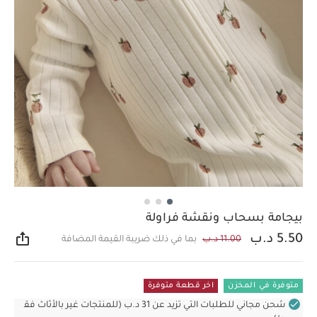
بيجامة بسحاب ونقشة فراولة
5.50 د.ب
11.00 د.ب
بما في ذلك ضريبة القيمة المضافة
مشار
متوفرة في المخزن
اخر قطعة متوفرة
شحن مجاني للطلبات التي تزيد عن 31 د.ب (للمنتجات غير بالأثاث فق