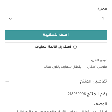
6-9 Months
الكمية:
1
اضف للحقيبة
أضف إلى قائمة الأمنيات
عرض المزيد
ملابس أطفال
بنطال سمارت باللون ساند
تفاصيل المنتج
رقم المنتج
218959906
الوصف: