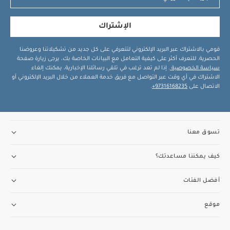
الإشتراك
قومي بالاشتراك عبر البريد الإلكتروني لتتعرفي على كل جديد من تشكيلاتنا وعروضنا
الحصرية. للتعرف أكثر على كيفية التعامل مع البيانات الخاصة بك، يرجى زيارة صفحة
سياسة الخصوصية
. إذا لم تعد ترغب في تلقي رسائلنا الإخبارية، يمكنك إلغاء
الاشتراك في أي وقت عبر التواصل مع فريق خدمة العملاء من خلال البريد الإلكتروني أو
الاتصال على
97316168235+
.
تسوق معنا
كيف يمكننا مساعدتك؟
أفضل الفئات
موقع