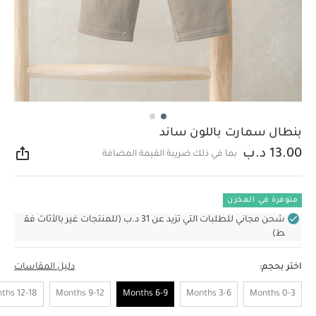
بنطال سمارت باللون ساند
13.00 د.ب
بما في ذلك ضريبة القيمة المضافة
مشار
متوفرة في المخزن
شحن مجاني للطلبات التي تزيد عن 31 د.ب (للمنتجات غير بالأثاث فق
ط)
اختر بحجم:
دليل المقاسات
12-18 Months
9-12 Months
6-9 Months
3-6 Months
0-3 Months