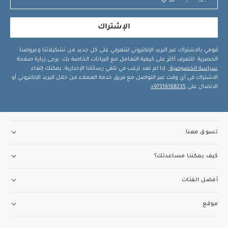
الإشتراك
قومي بالاشتراك عبر البريد الإلكتروني لتتعرفي على كل جديد من تشكيلاتنا وعروضنا
الحصرية. للتعرف أكثر على كيفية التعامل مع البيانات الخاصة بك، يرجى زيارة صفحة
سياسة الخصوصية
. إذا لم تعد ترغب في تلقي رسائلنا الإخبارية، يمكنك إلغاء
الاشتراك في أي وقت عبر التواصل مع فريق خدمة العملاء من خلال البريد الإلكتروني أو
الاتصال على
97316168235+
.
تسوق معنا
كيف يمكننا مساعدتك؟
أفضل الفئات
موقع