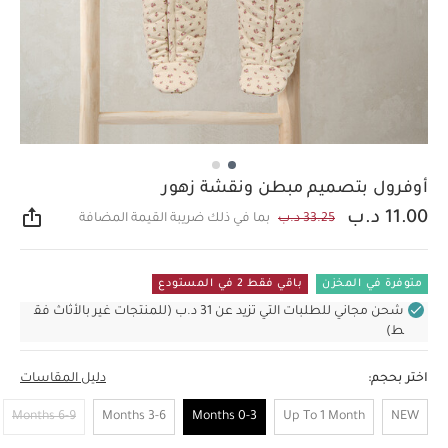
أوفرول بتصميم مبطن ونقشة زهور
11.00 د.ب
33.25 د.ب
بما في ذلك ضريبة القيمة المضافة
مشار
متوفرة في المخزن
باقي فقط 2 في المستودع
شحن مجاني للطلبات التي تزيد عن 31 د.ب (للمنتجات غير بالأثاث فق
ط)
اختر بحجم:
دليل المقاسات
6-9 Months
3-6 Months
0-3 Months
Up To 1 Month
NEW