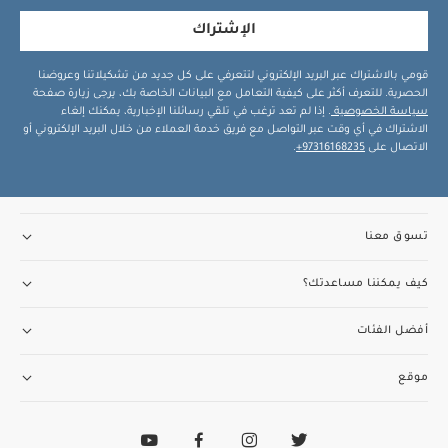
الإشتراك
قومي بالاشتراك عبر البريد الإلكتروني لتتعرفي على كل جديد من تشكيلاتنا وعروضنا
الحصرية. للتعرف أكثر على كيفية التعامل مع البيانات الخاصة بك، يرجى زيارة صفحة
سياسة الخصوصية
. إذا لم تعد ترغب في تلقي رسائلنا الإخبارية، يمكنك إلغاء
الاشتراك في أي وقت عبر التواصل مع فريق خدمة العملاء من خلال البريد الإلكتروني أو
الاتصال على
97316168235+
.
تسوق معنا
كيف يمكننا مساعدتك؟
أفضل الفئات
موقع