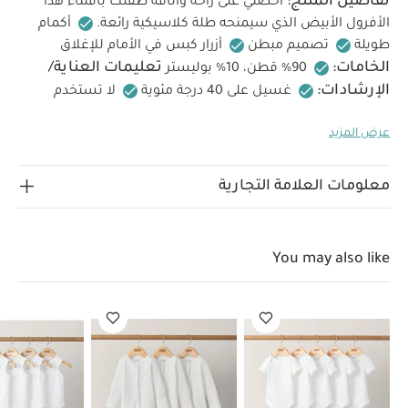
تفاصيل المنتج:
أحصلي على راحة وأناقة طفلك باقتناء هذا
الأفرول الأبيض الذي سيمنحه طلة كلاسيكية رائعة.
أكمام
طويلة
تصميم مبطن
أزرار كبس في الأمام للإغلاق
الخامات:
تعليمات العناية/
90% قطن، 10% بوليستر
الإرشادات:
غسيل على 40 درجة مئوية
لا تستخدم
المبيضات
تجفيف بالمجفف على درجة منخفضة
كي على
عرض المزيد
درجة حرارة منخفضة فقط
لا تستخدم التنظيف الجاف
اغسل الألوان الداكنة بشكل منفصل
قد يعجبك أيضاً:
طقم
ألبسة قطعة واحدة بأكمام قصيرة قماش عضوي بلون أبيض - 5 قطع
معلومات العلامة التجارية
طقم بيجاما قطعة واحدة عضوية بلون أبيض - 3 قطع
طقم ألبسة
قطعة واحدة بدون أكمام قماش عضوي بلون أبيض - 5 قطع
لباس الكل
في واحد بتطريز زهور
بيجامة روديو بسحاب
You may also like