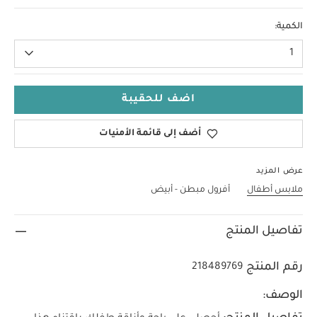
Up To 1 Month
الكمية:
1
اضف للحقيبة
أضف إلى قائمة الأمنيات
عرض المزيد
ملابس أطفال
أفرول مبطن - أبيض
تفاصيل المنتج
رقم المنتج
218489769
الوصف: