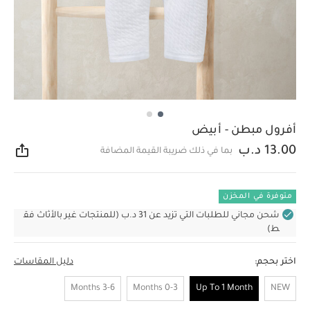
أفرول مبطن - أبيض
13.00 د.ب
بما في ذلك ضريبة القيمة المضافة
مشار
متوفرة في المخزن
شحن مجاني للطلبات التي تزيد عن 31 د.ب (للمنتجات غير بالأثاث فق
ط)
اختر بحجم:
دليل المقاسات
3-6 Months
0-3 Months
Up To 1 Month
NEW