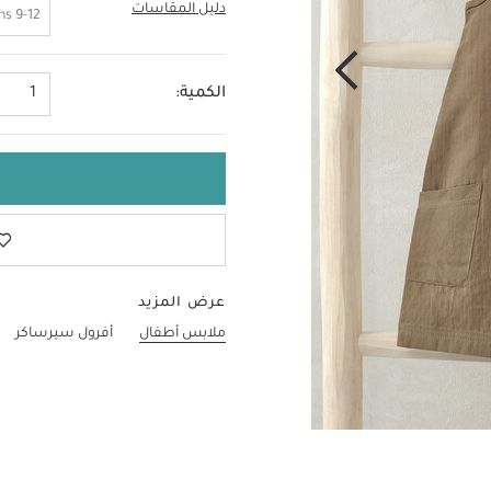
دليل المقاسات
6-9 Months
9-12 Months
الكمية:
1
عرض المزيد
ملابس أطفال
أفرول سيرساكر