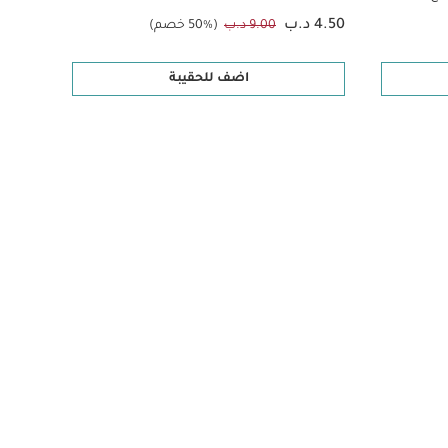
4.50 د.ب
6.50 د.ب
9.00 د.ب
(50% خصم)
اضف للحقيبة