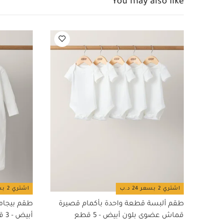
You may also like
تُغسل الألوان 
اشتري 2 بسعر 24 د.ب
اشتري 2 بسعر 24 د.ب
طقم ألبسة قطعة واحدة بأكمام قصيرة
طقم بيجام
قماش عضوي بلون أبيض - 5 قطع
أبيض - 3 قطع