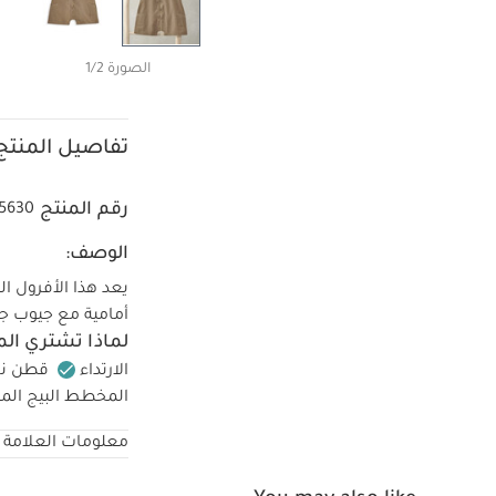
الصورة 1/2
تفاصيل المنتج
رقم المنتج
25630
الوصف:
يعد هذا الأفرول ال
أمامية مع جيوب جانب
لماذا تشتري الم
الارتداء
قطن نا
المخطط البيج المق
جانبية مائلة وحياكة 
معلومات العلامة ا
تعليمات ال
قطن
يُجفف في المج