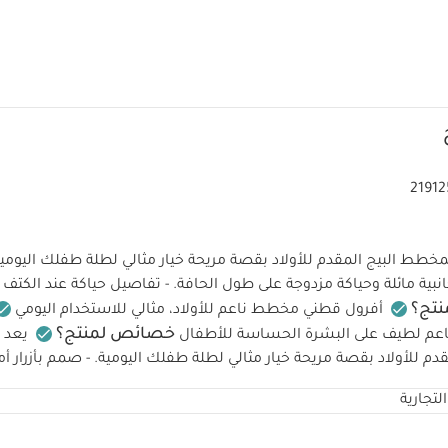
2191
مخطط البيج المقدم للأولاد بقصة مريحة خيار مثالي لطلة طفلك اليومية.
ية مائلة وحياكة مزدوجة على طول الحافة. - تفاصيل حياكة عند الكتف - 100% قط
نتج؟
أفرول قطني مخطط ناعم للأولاد، مثالي للاستخدام اليومي
خصائص لمنتج؟
عم لطيف على البشرة الحساسة للأطفال
يعد ه
دم للأولاد بقصة مريحة خيار مثالي لطلة طفلك اليومية. - صمم بأزرار أ
الخا
مزدوجة على طول الحافة. - تفاصيل حياكة عند الكتف - 100% قطن
لتجارية
عناية والإرشادات:
يُغسل على درجة حرارة 40 درجة مئوية
لا ي
فف على درجة حرارة منخفضة
يُكوى على درجة حرارة منخفضة
لا 