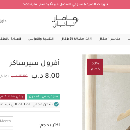
تنزيلات الصيف! تسوقي الأفضل مبيعًا بخصم لغاية 50%.
ت
ملابس أطفال
أثاث حضانة الأطفال
التغذية والكراسي
العناية بالطف
أفرول سيرساكر
50%
خصم
8.00 د.ب
16.00 د.ب
بما ف
متوفرة في المخزن
باقي فقط 2 في المستودع
شحن مجاني للطلبات التي تزيد عن 31 د.ب (للمنتجات غير بالأثاث ف
 Month
اختر بحجم: