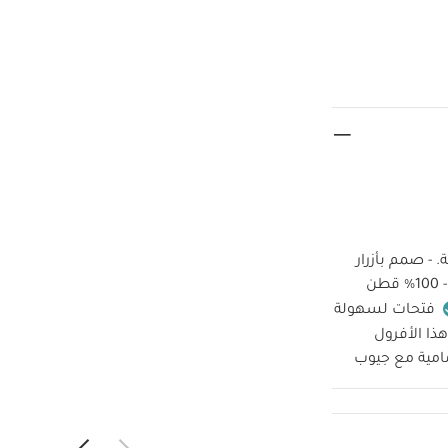
 - صمم بأزرار
ن
فتحات لسهولة
ذا الأفرول
مامية مع جيوب
مة:
100%
ُستخدم المُبيض
يُنظف تنظيفًا جافًا